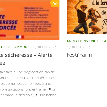
0
ANIMATIONS
/
VIE DE 
8 JUILLET 2026
E DE LA COMMUNE
10 JUILLET 2026
Festi’Farm
ce sécheresse – Alerte
ée
ait face à une dégradation rapide
sources en eau, les températures
res semaines combinées à une
précipitations, ont entraîné :
Un
t marqué des sols ;
Une baisse