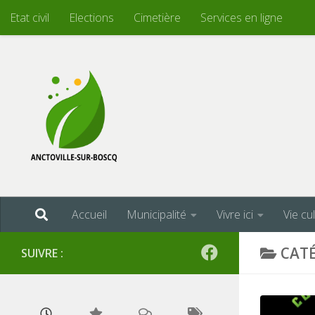
Etat civil
Elections
Cimetière
Services en ligne
Skip to content
Accueil
Municipalité
Vivre ici
Vie cu
CATÉ
SUIVRE :