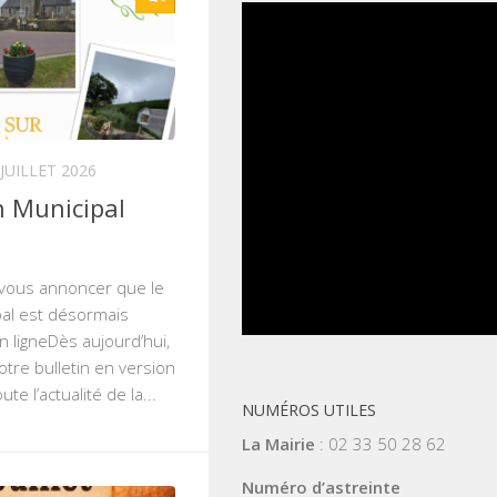
 JUILLET 2026
n Municipal
e vous annoncer que le
pal est désormais
 ligneDès aujourd’hui,
tre bulletin en version
e l’actualité de la...
NUMÉROS UTILES
La Mairie
: 02 33 50 28 62
Numéro d’astreinte