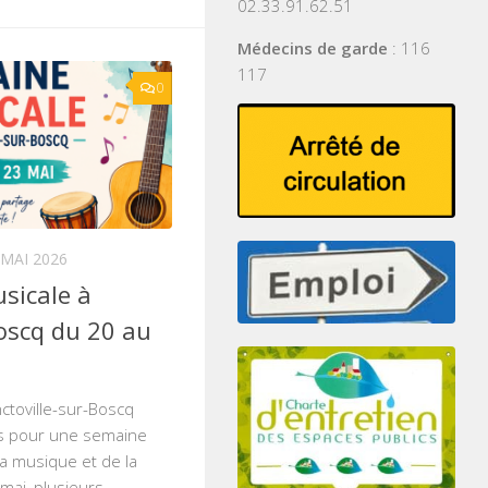
02.33.91.62.51
Médecins de garde
: 116
117
0
 MAI 2026
sicale à
Boscq du 20 au
ctoville-sur-Boscq
s pour une semaine
la musique et de la
 mai, plusieurs