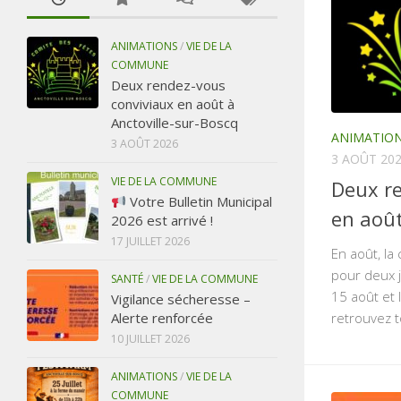
ANIMATIONS
/
VIE DE LA
COMMUNE
Deux rendez-vous
conviviaux en août à
Anctoville-sur-Boscq
ANIMATIO
3 AOÛT 2026
3 AOÛT 20
VIE DE LA COMMUNE
Deux r
Votre Bulletin Municipal
en août
2026 est arrivé !
17 JUILLET 2026
En août, l
pour deux j
SANTÉ
/
VIE DE LA COMMUNE
15 août et 
Vigilance sécheresse –
retrouvez t
Alerte renforcée
10 JUILLET 2026
ANIMATIONS
/
VIE DE LA
COMMUNE