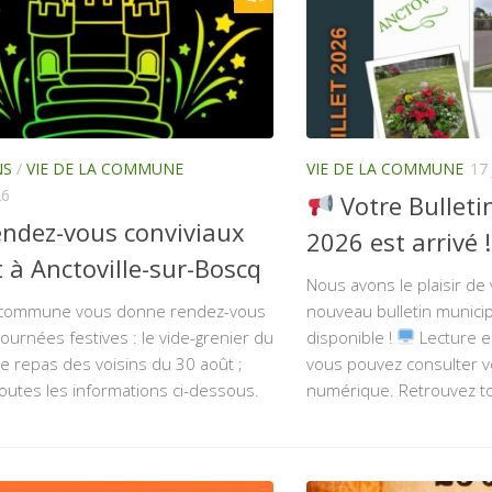
NS
/
VIE DE LA COMMUNE
VIE DE LA COMMUNE
17
26
Votre Bulleti
endez-vous conviviaux
2026 est arrivé !
 à Anctoville-sur-Boscq
Nous avons le plaisir d
a commune vous donne rendez-vous
nouveau bulletin munici
ournées festives : le vide-grenier du
disponible !
Lecture en
le repas des voisins du 30 août ;
vous pouvez consulter vo
outes les informations ci-dessous.
numérique. Retrouvez tout