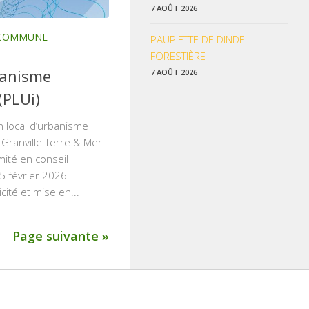
7 AOÛT 2026
A COMMUNE
PAUPIETTE DE DINDE
FORESTIÈRE
banisme
7 AOÛT 2026
(PLUi)
n local d’urbanisme
 Granville Terre & Mer
mité en conseil
5 février 2026.
cité et mise en...
Page suivante »