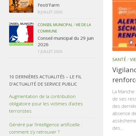
Festi’Farm
8 JUILLET 2026
CONSEIL MUNICIPAL
/
VIE DE LA
COMMUNE
Conseil municipal du 29 juin
2026
1 JUILLET 2026
SANTÉ
/
VI
Vigilan
10 DERNIÈRES ACTUALITÉS – LE FIL
renforc
D'ACTUALITÉ DE SERVICE PUBLIC
La Manche f
Augmentation de la contribution
de ses res
obligatoire pour les victimes d’actes
des derniè
terroristes
absence de 
assèchemen
Généré par l’intelligence artificielle :
des...
comment s’y retrouver ?