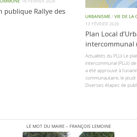
 COMMUNE
16 FÉVRIER 2026
 publique Rallye des
URBANISME
/
VIE DE L
13 FÉVRIER 2026
Plan Local d’Ur
intercommunal 
Actualités du PLUi Le pla
intercommunal (PLUi) de
a été approuvé à l’unani
communautaire, le jeudi 
Diverses étapes de publi
LE MOT DU MAIRE – FRANÇOIS LEMOINE