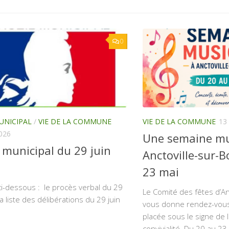
0
UNICIPAL
/
VIE DE LA COMMUNE
VIE DE LA COMMUNE
13
026
Une semaine mu
 municipal du 29 juin
Anctoville-sur-
23 mai
i-dessous : le procès verbal du 29
Le Comité des fêtes d’An
la liste des délibérations du 29 juin
vous donne rendez-vou
placée sous le signe de 
convivialité. Du 20 au 23