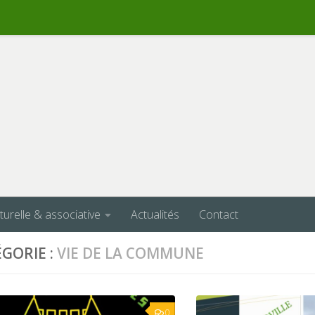
lturelle & associative
Actualités
Contact
GORIE :
VIE DE LA COMMUNE
0