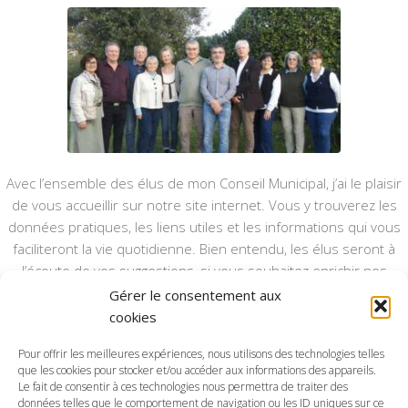
Avec l’ensemble des élus de mon Conseil Municipal, j’ai le plaisir
de vous accueillir sur notre site internet. Vous y trouverez les
données pratiques, les liens utiles et les informations qui vous
faciliteront la vie quotidienne. Bien entendu, les élus seront à
l’écoute de vos suggestions, si vous souhaitez enrichir nos
rubriques ou nos informations.
Gérer le consentement aux
cookies
Ce type de communication vient en complément du bulletin
annuel, nous le ferons vivre et il sera actualisé pour mieux vous
Pour offrir les meilleures expériences, nous utilisons des technologies telles
informer.
que les cookies pour stocker et/ou accéder aux informations des appareils.
Le fait de consentir à ces technologies nous permettra de traiter des
données telles que le comportement de navigation ou les ID uniques sur ce
Bonne visite à toutes et à tous.