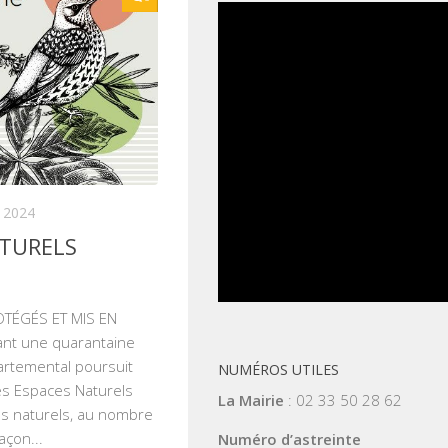
 2024
ATURELS
OTÉGÉS ET MIS EN
nt une quarantaine
artemental poursuit
NUMÉROS UTILES
es Espaces Naturels
La Mairie
: 02 33 50 28 62
es naturels, au nombre
açon...
Numéro d’astreinte