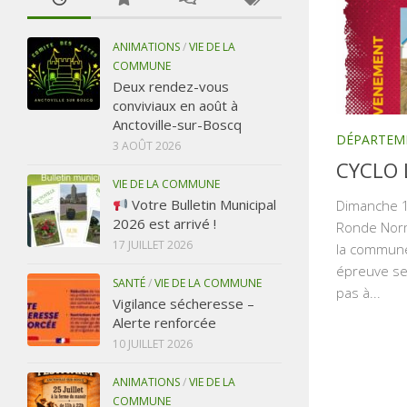
ANIMATIONS
/
VIE DE LA
COMMUNE
Deux rendez-vous
conviviaux en août à
Anctoville-sur-Boscq
DÉPARTEM
3 AOÛT 2026
CYCLO
VIE DE LA COMMUNE
Votre Bulletin Municipal
Dimanche 14
2026 est arrivé !
Ronde Norm
17 JUILLET 2026
la commune.
épreuve se 
SANTÉ
/
VIE DE LA COMMUNE
pas à...
Vigilance sécheresse –
Alerte renforcée
10 JUILLET 2026
ANIMATIONS
/
VIE DE LA
COMMUNE