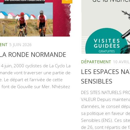
ENT
5 JUIN 2026
 LA RONDE NORMANDE
DÉPARTEMENT
10 AVRIL
 juin, 2000 cyclistes de La Cyclo La
LES ESPACES N
ande vont traverser une partie de
SENSIBLES
 Le départ et l’arrivée de cette
font de Gouville sur Mer. N’hésitez
DES SITES NATURELS PR
VALEUR Depuis maintena
d’années, le conseil dép
sa politique en faveur d
Sensibles (ENS). Ces sit
de 26, sont répartis de f