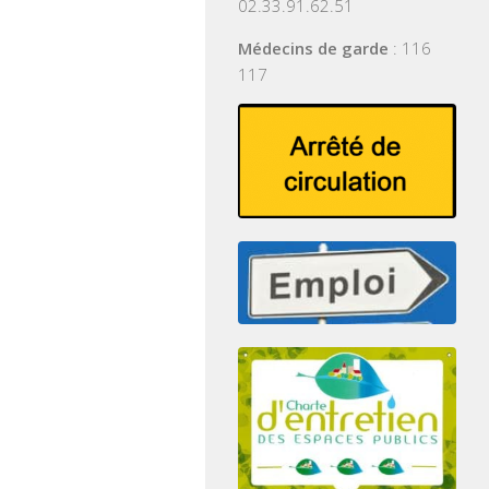
02.33.91.62.51
Médecins de garde
: 116
117