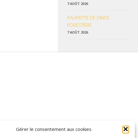
7 AOÛT 2026
PAUPIETTE DE DINDE
FORESTIÈRE
7 AOÛT 2026
 données pratiques, les liens utiles et les informations qui vous
Gérer le consentement aux cookies
z enrichir nos rubriques ou nos informations.