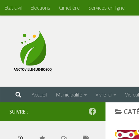
Etat civil
Elections
Cimetière
Services en ligne
Skip to content
Accueil
Municipalité
Vivre ici
Vie cu
CATÉ
SUIVRE :