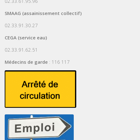
02.33.61.95.96
SMAAG (assainissement collectif)
02.33.91.30.27
CEGA (service eau)
02.33.91.62.51
Médecins de garde
: 116 117