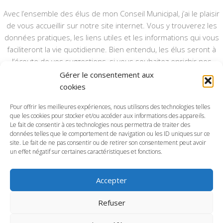
Avec l’ensemble des élus de mon Conseil Municipal, j’ai le plaisir
de vous accueillir sur notre site internet. Vous y trouverez les
données pratiques, les liens utiles et les informations qui vous
faciliteront la vie quotidienne. Bien entendu, les élus seront à
l’écoute de vos suggestions, si vous souhaitez enrichir nos
rubriques ou nos informations.
Gérer le consentement aux
cookies
Ce type de communication vient en complément du bulletin
annuel, nous le ferons vivre et il sera actualisé pour mieux vous
Pour offrir les meilleures expériences, nous utilisons des technologies telles
informer.
que les cookies pour stocker et/ou accéder aux informations des appareils.
Le fait de consentir à ces technologies nous permettra de traiter des
données telles que le comportement de navigation ou les ID uniques sur ce
Bonne visite à toutes et à tous.
site. Le fait de ne pas consentir ou de retirer son consentement peut avoir
un effet négatif sur certaines caractéristiques et fonctions.
Accepter
Commune d'Anctoville-sur-Boscq © 2026. Tous droits
Refuser
réservés.