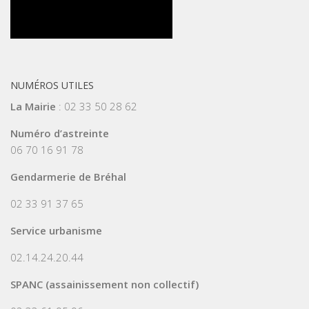
NUMÉROS UTILES
La Mairie
: 02 33 50 28 62
Numéro d’astreinte
06 70 16 91 78
Gendarmerie de Bréhal
02 33 91 37 65
Service urbanisme
02.14.24.20.44
SPANC (assainissement non collectif)