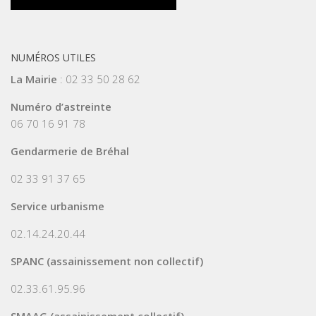
NUMÉROS UTILES
La Mairie
: 02 33 50 28 62
Numéro d’astreinte
06 70 16 91 78
Gendarmerie de Bréhal
02 33 91 37 65
Service urbanisme
02.14.24.20.44
SPANC (assainissement non collectif)
02.33.61.95.96
SMAAG (assainissement collectif)