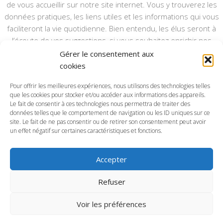
de vous accueillir sur notre site internet. Vous y trouverez les
données pratiques, les liens utiles et les informations qui vous
faciliteront la vie quotidienne. Bien entendu, les élus seront à
l’écoute de vos suggestions, si vous souhaitez enrichir nos
rubriques ou nos informations.
Gérer le consentement aux
cookies
Ce type de communication vient en complément du bulletin
annuel, nous le ferons vivre et il sera actualisé pour mieux vous
Pour offrir les meilleures expériences, nous utilisons des technologies telles
informer.
que les cookies pour stocker et/ou accéder aux informations des appareils.
Le fait de consentir à ces technologies nous permettra de traiter des
données telles que le comportement de navigation ou les ID uniques sur ce
Bonne visite à toutes et à tous.
site. Le fait de ne pas consentir ou de retirer son consentement peut avoir
un effet négatif sur certaines caractéristiques et fonctions.
Accepter
Commune d'Anctoville-sur-Boscq © 2026. Tous droits
Refuser
réservés.
Voir les préférences