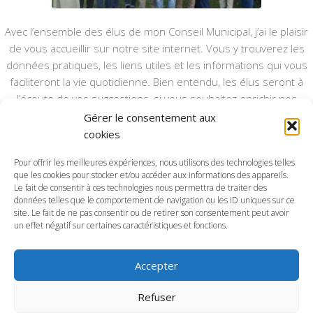
Avec l’ensemble des élus de mon Conseil Municipal, j’ai le plaisir
de vous accueillir sur notre site internet. Vous y trouverez les
données pratiques, les liens utiles et les informations qui vous
faciliteront la vie quotidienne. Bien entendu, les élus seront à
l’écoute de vos suggestions, si vous souhaitez enrichir nos
rubriques ou nos informations.
Gérer le consentement aux
cookies
Ce type de communication vient en complément du bulletin
annuel, nous le ferons vivre et il sera actualisé pour mieux vous
Pour offrir les meilleures expériences, nous utilisons des technologies telles
informer.
que les cookies pour stocker et/ou accéder aux informations des appareils.
Le fait de consentir à ces technologies nous permettra de traiter des
données telles que le comportement de navigation ou les ID uniques sur ce
Bonne visite à toutes et à tous.
site. Le fait de ne pas consentir ou de retirer son consentement peut avoir
un effet négatif sur certaines caractéristiques et fonctions.
Accepter
Commune d'Anctoville-sur-Boscq © 2026. Tous droits
Refuser
réservés.