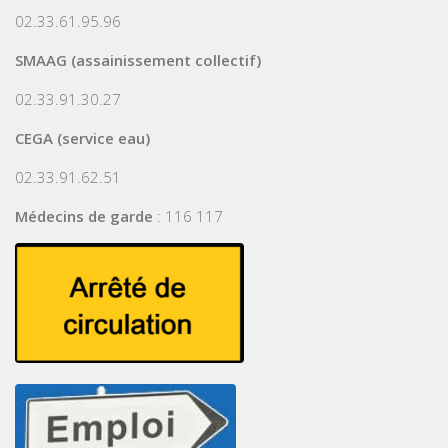
02.33.61.95.96
SMAAG (assainissement collectif)
02.33.91.30.27
CEGA (service eau)
02.33.91.62.51
Médecins de garde
: 116 117