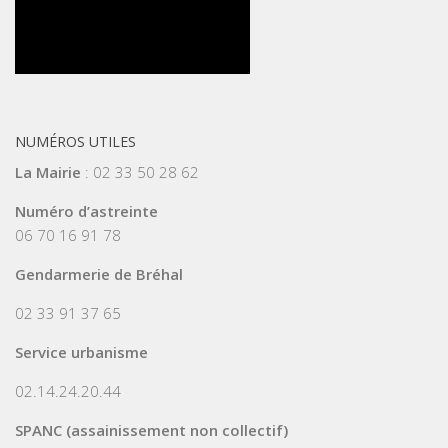
NUMÉROS UTILES
La Mairie
: 02 33 50 28 62
Numéro d’astreinte
06 70 16 91 78
Gendarmerie de Bréhal
02 33 91 37 65
Service urbanisme
02.14.24.20.44
SPANC (assainissement non collectif)