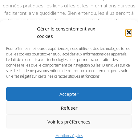
données pratiques, les liens utiles et les informations qui vous
faciliteront la vie quotidienne. Bien entendu, les élus seront à
l’écoute de vos suggestions, si vous souhaitez enrichir nos
rubriques ou nos informations.
Gérer le consentement aux
cookies
Ce type de communication vient en complément du bulletin
annuel, nous le ferons vivre et il sera actualisé pour mieux vous
Pour offrir les meilleures expériences, nous utilisons des technologies telles
informer.
que les cookies pour stocker et/ou accéder aux informations des appareils.
Le fait de consentir à ces technologies nous permettra de traiter des
données telles que le comportement de navigation ou les ID uniques sur ce
Bonne visite à toutes et à tous.
site. Le fait de ne pas consentir ou de retirer son consentement peut avoir
un effet négatif sur certaines caractéristiques et fonctions.
Accepter
Commune d'Anctoville-sur-Boscq © 2026. Tous droits
Refuser
réservés.
Voir les préférences
Mentions légales