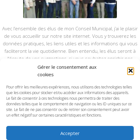
Avec l’ensemble des élus de mon Conseil Municipal, j’ai le plaisir
de vous accueillir sur notre site internet. Vous y trouverez les
données pratiques, les liens utiles et les informations qui vous
faciliteront la vie quotidienne. Bien entendu, les élus seront à
l’écoute de vos suggestions, si vous souhaitez enrichir nos
rubriques ou nos informations.
Gérer le consentement aux
cookies
Ce type de communication vient en complément du bulletin
annuel, nous le ferons vivre et il sera actualisé pour mieux vous
Pour offrir les meilleures expériences, nous utilisons des technologies telles
informer.
que les cookies pour stocker et/ou accéder aux informations des appareils.
Le fait de consentir à ces technologies nous permettra de traiter des
données telles que le comportement de navigation ou les ID uniques sur ce
Bonne visite à toutes et à tous.
site. Le fait de ne pas consentir ou de retirer son consentement peut avoir
un effet négatif sur certaines caractéristiques et fonctions.
Accepter