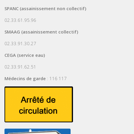
SPANC (assainissement non collectif)
02.33.61.95.96
SMAAG (assainissement collectif)
02.33.91.30.27
CEGA (service eau)
02.33.91.62.51
Médecins de garde
: 116 117