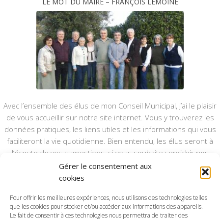
LE MOT DU MAIRE – FRANÇOIS LEMOINE
Avec l’ensemble des élus de mon Conseil Municipal, j’ai le plaisir
de vous accueillir sur notre site internet. Vous y trouverez les
données pratiques, les liens utiles et les informations qui vous
faciliteront la vie quotidienne. Bien entendu, les élus seront à
l’écoute de vos suggestions, si vous souhaitez enrichir nos
rubriques ou nos informations.
Gérer le consentement aux
cookies
Ce type de communication vient en complément du bulletin
annuel, nous le ferons vivre et il sera actualisé pour mieux vous
Pour offrir les meilleures expériences, nous utilisons des technologies telles
informer.
que les cookies pour stocker et/ou accéder aux informations des appareils.
Le fait de consentir à ces technologies nous permettra de traiter des