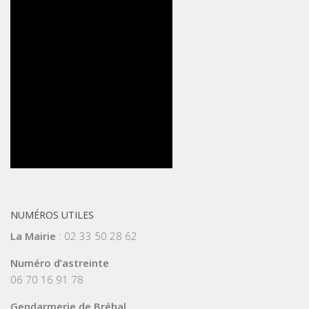
NUMÉROS UTILES
La Mairie
: 02 33 50 28 62
Numéro d’astreinte
06 70 16 91 78
Gendarmerie de Bréhal