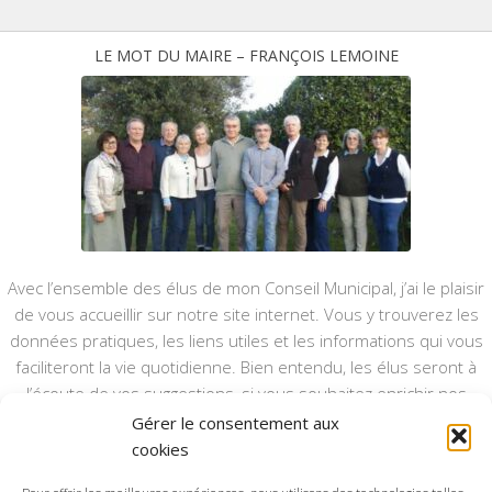
LE MOT DU MAIRE – FRANÇOIS LEMOINE
Avec l’ensemble des élus de mon Conseil Municipal, j’ai le plaisir
de vous accueillir sur notre site internet. Vous y trouverez les
données pratiques, les liens utiles et les informations qui vous
faciliteront la vie quotidienne. Bien entendu, les élus seront à
l’écoute de vos suggestions, si vous souhaitez enrichir nos
rubriques ou nos informations.
Gérer le consentement aux
cookies
Ce type de communication vient en complément du bulletin
annuel, nous le ferons vivre et il sera actualisé pour mieux vous