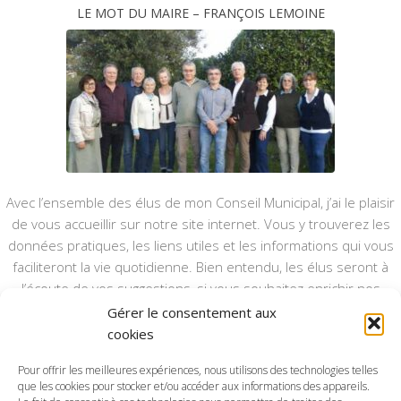
LE MOT DU MAIRE – FRANÇOIS LEMOINE
Avec l’ensemble des élus de mon Conseil Municipal, j’ai le plaisir
de vous accueillir sur notre site internet. Vous y trouverez les
données pratiques, les liens utiles et les informations qui vous
faciliteront la vie quotidienne. Bien entendu, les élus seront à
l’écoute de vos suggestions, si vous souhaitez enrichir nos
rubriques ou nos informations.
Gérer le consentement aux
cookies
Ce type de communication vient en complément du bulletin
annuel, nous le ferons vivre et il sera actualisé pour mieux vous
Pour offrir les meilleures expériences, nous utilisons des technologies telles
que les cookies pour stocker et/ou accéder aux informations des appareils.
informer.