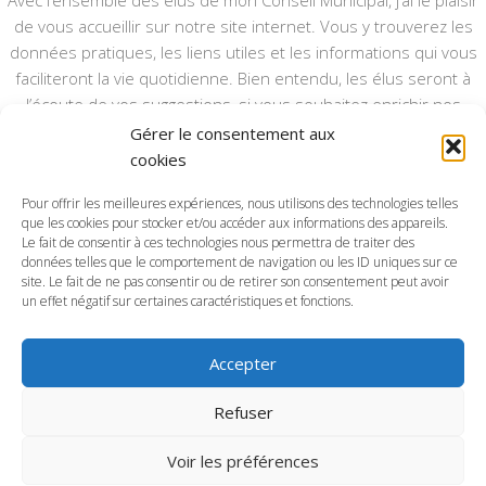
de vous accueillir sur notre site internet. Vous y trouverez les
données pratiques, les liens utiles et les informations qui vous
faciliteront la vie quotidienne. Bien entendu, les élus seront à
l’écoute de vos suggestions, si vous souhaitez enrichir nos
rubriques ou nos informations.
Gérer le consentement aux
cookies
Ce type de communication vient en complément du bulletin
annuel, nous le ferons vivre et il sera actualisé pour mieux vous
Pour offrir les meilleures expériences, nous utilisons des technologies telles
informer.
que les cookies pour stocker et/ou accéder aux informations des appareils.
Le fait de consentir à ces technologies nous permettra de traiter des
données telles que le comportement de navigation ou les ID uniques sur ce
Bonne visite à toutes et à tous.
site. Le fait de ne pas consentir ou de retirer son consentement peut avoir
un effet négatif sur certaines caractéristiques et fonctions.
Accepter
Commune d'Anctoville-sur-Boscq © 2026. Tous droits
Refuser
réservés.
Voir les préférences