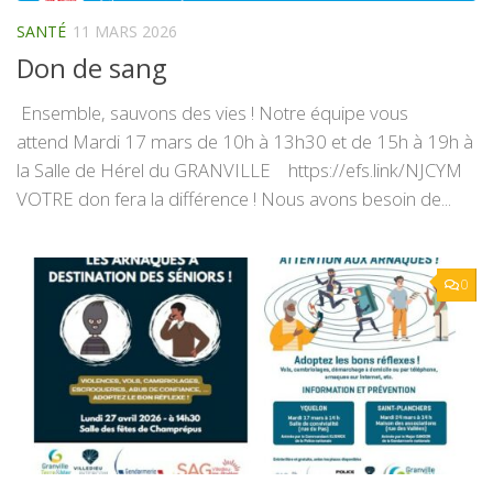
SANTÉ
11 MARS 2026
Don de sang
Ensemble, sauvons des vies ! Notre équipe vous
attend Mardi 17 mars de 10h à 13h30 et de 15h à 19h à
la Salle de Hérel du GRANVILLE https://efs.link/NJCYM
VOTRE don fera la différence ! Nous avons besoin de...
0