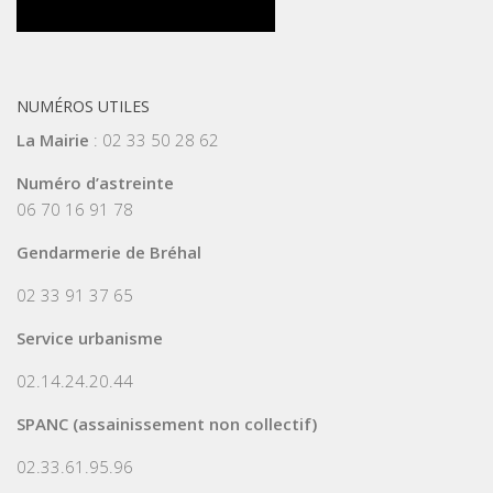
NUMÉROS UTILES
La Mairie
: 02 33 50 28 62
Numéro d’astreinte
06 70 16 91 78
Gendarmerie de Bréhal
02 33 91 37 65
Service urbanisme
02.14.24.20.44
SPANC (assainissement non collectif)
02.33.61.95.96