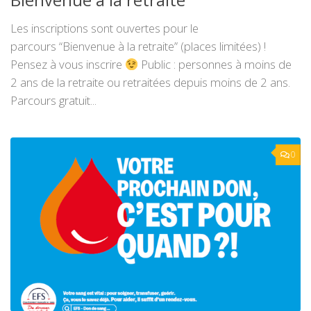
Bienvenue à la retraite
Les inscriptions sont ouvertes pour le
parcours “Bienvenue à la retraite” (places limitées) !
Pensez à vous inscrire
Public : personnes à moins de
2 ans de la retraite ou retraitées depuis moins de 2 ans.
Parcours gratuit...
0