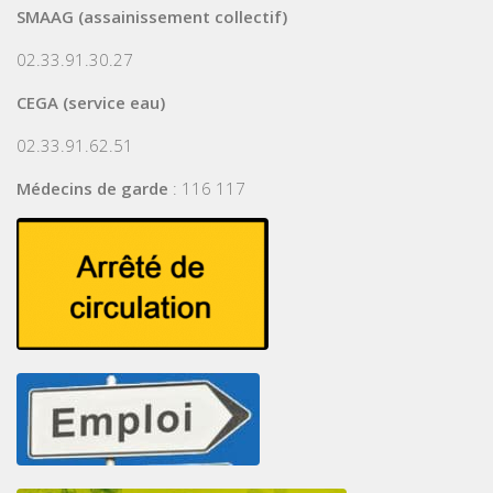
SMAAG (assainissement collectif)
02.33.91.30.27
CEGA (service eau)
02.33.91.62.51
Médecins de garde
: 116 117