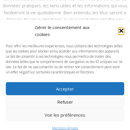
données pratiques, les liens utiles et les informations qui vous
faciliteront la vie quotidienne. Bien entendu, les élus seront à
l’écoute de vos suggestions, si vous souhaitez enrichir nos
rubriques ou nos informations.
Gérer le consentement aux
cookies
Ce type de communication vient en complément du bulletin
annuel, nous le ferons vivre et il sera actualisé pour mieux vous
Pour offrir les meilleures expériences, nous utilisons des technologies telles
informer.
que les cookies pour stocker et/ou accéder aux informations des appareils.
Le fait de consentir à ces technologies nous permettra de traiter des
données telles que le comportement de navigation ou les ID uniques sur ce
Bonne visite à toutes et à tous.
site. Le fait de ne pas consentir ou de retirer son consentement peut avoir
un effet négatif sur certaines caractéristiques et fonctions.
Accepter
Commune d'Anctoville-sur-Boscq © 2026. Tous droits
Refuser
réservés.
Voir les préférences
Mentions légales