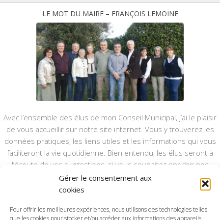
LE MOT DU MAIRE – FRANÇOIS LEMOINE
Avec l’ensemble des élus de mon Conseil Municipal, j’ai le plaisir
de vous accueillir sur notre site internet. Vous y trouverez les
données pratiques, les liens utiles et les informations qui vous
faciliteront la vie quotidienne. Bien entendu, les élus seront à
l’écoute de vos suggestions, si vous souhaitez enrichir nos
rubriques ou nos informations.
Gérer le consentement aux
cookies
Ce type de communication vient en complément du bulletin
annuel, nous le ferons vivre et il sera actualisé pour mieux vous
Pour offrir les meilleures expériences, nous utilisons des technologies telles
informer.
que les cookies pour stocker et/ou accéder aux informations des appareils.