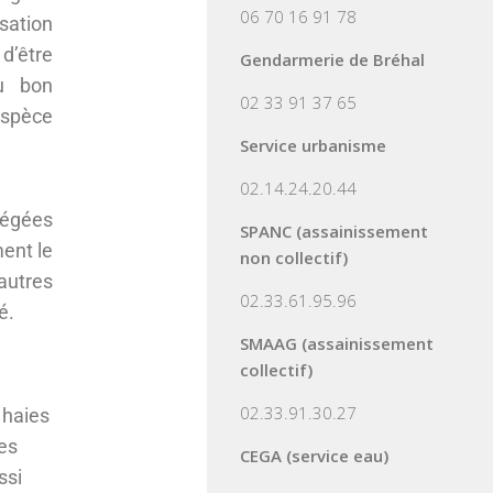
06 70 16 91 78
sation
 d’être
Gendarmerie de Bréhal
au bon
02 33 91 37 65
espèce
Service urbanisme
02.14.24.20.44
tégées
SPANC (assainissement
ent le
non collectif)
autres
02.33.61.95.96
é.
SMAAG (assainissement
collectif)
02.33.91.30.27
 haies
es
CEGA (service eau)
ssi