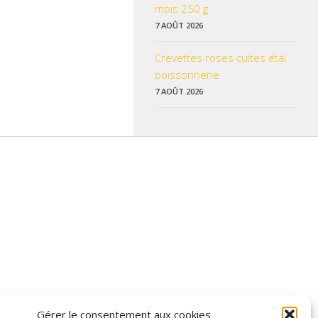
mois 250 g
7 AOÛT 2026
Crevettes roses cuites étal
poissonnerie
7 AOÛT 2026
 données pratiques, les liens utiles et les informations qui vous
Gérer le consentement aux cookies