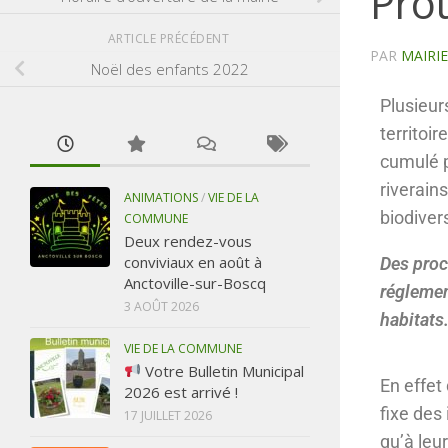
Prot
ARTICLE PRÉCÉDENT
PAR
MAIRI
Noël des enfants 2022
Plusieur
territoi
cumulé p
riverain
ANIMATIONS
/
VIE DE LA
biodivers
COMMUNE
Deux rendez-vous
conviviaux en août à
Des proc
Anctoville-sur-Boscq
réglemen
3 AOÛT 2026
habitats
VIE DE LA COMMUNE
Votre Bulletin Municipal
En effet
2026 est arrivé !
fixe des
17 JUILLET 2026
qu’à leu