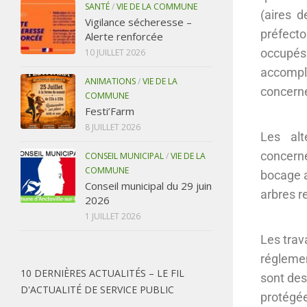
SANTÉ
/
VIE DE LA COMMUNE
(aires d
Vigilance sécheresse –
préfecto
Alerte renforcée
occupés
10 JUILLET 2026
accompli
ANIMATIONS
/
VIE DE LA
concern
COMMUNE
Festi’Farm
8 JUILLET 2026
Les alt
concerne
CONSEIL MUNICIPAL
/
VIE DE LA
COMMUNE
bocage a
Conseil municipal du 29 juin
arbres r
2026
1 JUILLET 2026
Les trav
réglemen
10 DERNIÈRES ACTUALITÉS – LE FIL
sont des
D'ACTUALITÉ DE SERVICE PUBLIC
protégée