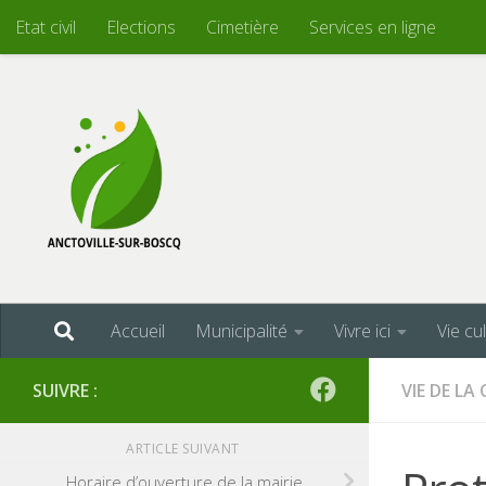
Etat civil
Elections
Cimetière
Services en ligne
Skip to content
Accueil
Municipalité
Vivre ici
Vie cu
SUIVRE :
VIE DE L
ARTICLE SUIVANT
Horaire d’ouverture de la mairie