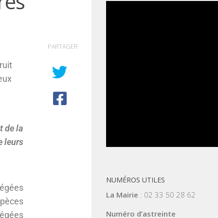
res
PARTAGER
ruit
eux
t de la
e leurs
NUMÉROS UTILES
tégées
La Mairie
: 02 33 50 28 62
espèces
Numéro d’astreinte
tégées