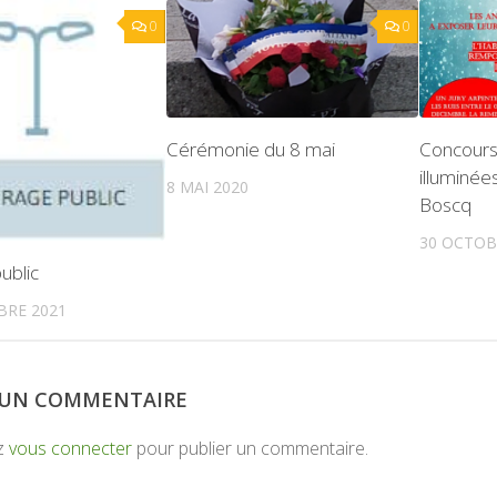
0
0
Cérémonie du 8 mai
Concours
illuminées
8 MAI 2020
Boscq
30 OCTOB
ublic
BRE 2021
R UN COMMENTAIRE
z
vous connecter
pour publier un commentaire.