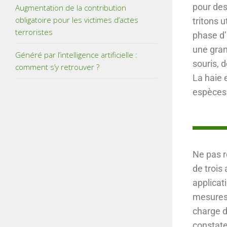
pour des
Augmentation de la contribution
obligatoire pour les victimes d’actes
tritons u
terroristes
phase d’
une gra
Généré par l’intelligence artificielle :
souris, 
comment s’y retrouver ?
La haie 
espèces
Ne pas r
de trois
applicat
mesures 
charge d
constate