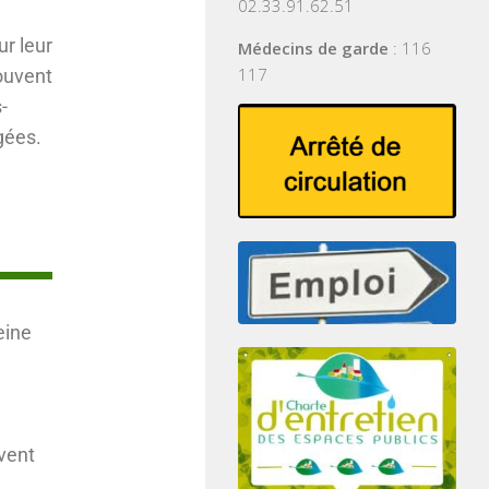
02.33.91.62.51
ur leur
Médecins de garde
: 116
117
ouvent
-
gées.
eine
vent