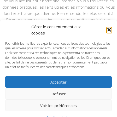
de vous accueillir sur notre site internet. Vous y trouverez les
données pratiques, les liens utiles et les informations qui vous
faciliteront la vie quotidienne. Bien entendu, les élus seront à
l’écoute de vos suggestions, si vous souhaitez enrichir nos
rubriques ou nos informations.
Gérer le consentement aux
cookies
Ce type de communication vient en complément du bulletin
annuel, nous le ferons vivre et il sera actualisé pour mieux vous
Pour offrir les meilleures expériences, nous utilisons des technologies telles
informer.
que les cookies pour stocker et/ou accéder aux informations des appareils.
Le fait de consentir à ces technologies nous permettra de traiter des
données telles que le comportement de navigation ou les ID uniques sur ce
Bonne visite à toutes et à tous.
site. Le fait de ne pas consentir ou de retirer son consentement peut avoir
un effet négatif sur certaines caractéristiques et fonctions.
Accepter
Commune d'Anctoville-sur-Boscq © 2026. Tous droits
Refuser
réservés.
Voir les préférences