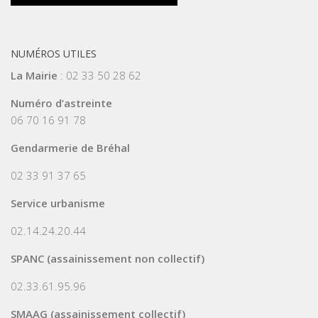
NUMÉROS UTILES
La Mairie
: 02 33 50 28 62
Numéro d’astreinte
06 70 16 91 78
Gendarmerie de Bréhal
02 33 91 37 65
Service urbanisme
02.14.24.20.44
SPANC (assainissement non collectif)
02.33.61.95.96
SMAAG (assainissement collectif)