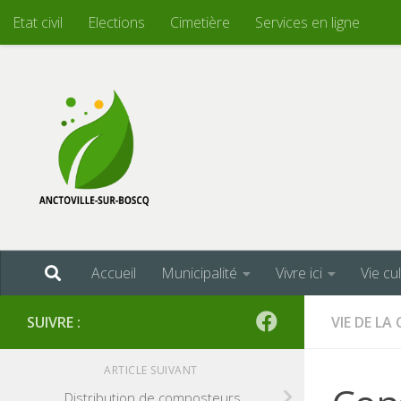
Etat civil
Elections
Cimetière
Services en ligne
Skip to content
Accueil
Municipalité
Vivre ici
Vie cu
SUIVRE :
VIE DE L
ARTICLE SUIVANT
Distribution de composteurs