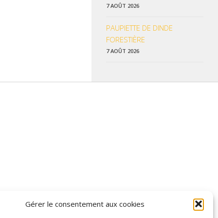
7 AOÛT 2026
PAUPIETTE DE DINDE
FORESTIÈRE
7 AOÛT 2026
 données pratiques, les liens utiles et les informations qui vous
Gérer le consentement aux cookies
z enrichir nos rubriques ou nos informations.