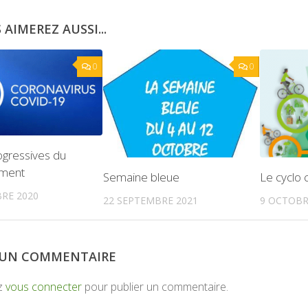
 AIMEREZ AUSSI...
0
0
ogressives du
ement
Le cyclo 
Semaine bleue
RE 2020
9 OCTOBR
22 SEPTEMBRE 2021
R UN COMMENTAIRE
z
vous connecter
pour publier un commentaire.