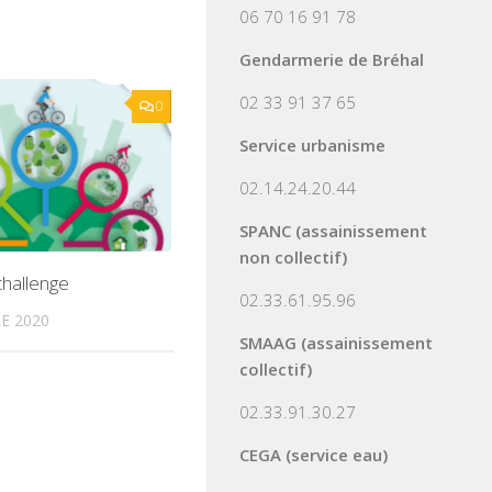
06 70 16 91 78
Gendarmerie de Bréhal
02 33 91 37 65
0
Service urbanisme
02.14.24.20.44
SPANC (assainissement
non collectif)
challenge
02.33.61.95.96
E 2020
SMAAG (assainissement
collectif)
02.33.91.30.27
CEGA (service eau)