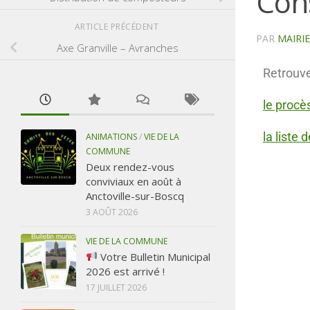
Cons
ARTICLE PRÉCÉDENT
PAR
MAIRI
Axe Granville – Avranches
Retrouve
le procè
la liste 
ANIMATIONS
/
VIE DE LA
COMMUNE
Deux rendez-vous
conviviaux en août à
Anctoville-sur-Boscq
3 AOÛT 2026
VIE DE LA COMMUNE
Votre Bulletin Municipal
2026 est arrivé !
17 JUILLET 2026