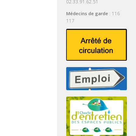
02.33.91.62.51
Médecins de garde
: 116
117