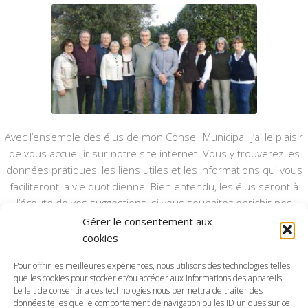
Avec l’ensemble des élus de mon Conseil Municipal, j’ai le plaisir
de vous accueillir sur notre site internet. Vous y trouverez les
données pratiques, les liens utiles et les informations qui vous
faciliteront la vie quotidienne. Bien entendu, les élus seront à
l’écoute de vos suggestions, si vous souhaitez enrichir nos
rubriques ou nos informations.
Gérer le consentement aux
cookies
Ce type de communication vient en complément du bulletin
annuel, nous le ferons vivre et il sera actualisé pour mieux vous
Pour offrir les meilleures expériences, nous utilisons des technologies telles
que les cookies pour stocker et/ou accéder aux informations des appareils.
informer.
Le fait de consentir à ces technologies nous permettra de traiter des
données telles que le comportement de navigation ou les ID uniques sur ce
Bonne visite à toutes et à tous.