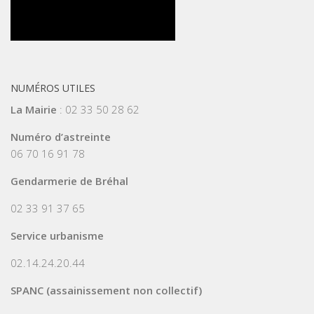
NUMÉROS UTILES
La Mairie
: 02 33 50 28 62
Numéro d’astreinte
06 70 16 91 78
Gendarmerie de Bréhal
02 33 91 37 65
Service urbanisme
02.14.24.20.44
SPANC (assainissement non collectif)