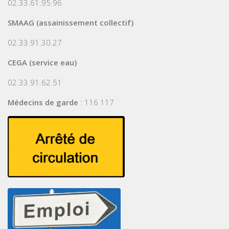
02.33.61.95.96
SMAAG (assainissement collectif)
02.33.91.30.27
CEGA (service eau)
02.33.91.62.51
Médecins de garde
: 116 117