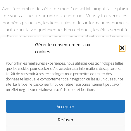
Avec l’ensemble des élus de mon Conseil Municipal, j’ai le plaisir
de vous accueillir sur notre site internet. Vous y trouverez les
données pratiques, les liens utiles et les informations qui vous
faciliteront la vie quotidienne. Bien entendu, les élus seront à
l’écoute de vos suggestions, si vous souhaitez enrichir nos
rubriques ou nos informations.
Gérer le consentement aux
cookies
Ce type de communication vient en complément du bulletin
annuel, nous le ferons vivre et il sera actualisé pour mieux vous
Pour offrir les meilleures expériences, nous utilisons des technologies telles
que les cookies pour stocker et/ou accéder aux informations des appareils.
informer.
Le fait de consentir à ces technologies nous permettra de traiter des
données telles que le comportement de navigation ou les ID uniques sur ce
Bonne visite à toutes et à tous.
site. Le fait de ne pas consentir ou de retirer son consentement peut avoir
un effet négatif sur certaines caractéristiques et fonctions.
Accepter
Commune d'Anctoville-sur-Boscq © 2026. Tous droits
Refuser
réservés.