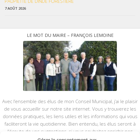
PAUPIETTE DE DINDE FORESTIÈRE
7 AOÛT 2026
LE MOT DU MAIRE – FRANÇOIS LEMOINE
Avec l’ensemble des élus de mon Conseil Municipal, j’ai le plaisir
de vous accueillir sur notre site internet. Vous y trouverez les
données pratiques, les liens utiles et les informations qui vous
faciliteront la vie quotidienne. Bien entendu, les élus seront à
l’écoute de vos suggestions, si vous souhaitez enrichir nos
rubriques ou nos informations.
Gérer le consentement aux