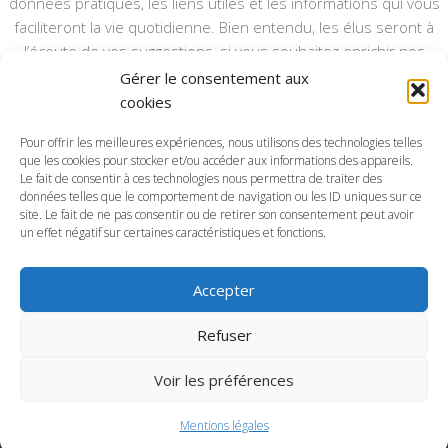
données pratiques, les liens utiles et les informations qui vous
faciliteront la vie quotidienne. Bien entendu, les élus seront à
l’écoute de vos suggestions, si vous souhaitez enrichir nos
rubriques ou nos informations.
Gérer le consentement aux
cookies
Ce type de communication vient en complément du bulletin
annuel, nous le ferons vivre et il sera actualisé pour mieux vous
Pour offrir les meilleures expériences, nous utilisons des technologies telles
informer.
que les cookies pour stocker et/ou accéder aux informations des appareils.
Le fait de consentir à ces technologies nous permettra de traiter des
données telles que le comportement de navigation ou les ID uniques sur ce
Bonne visite à toutes et à tous.
site. Le fait de ne pas consentir ou de retirer son consentement peut avoir
un effet négatif sur certaines caractéristiques et fonctions.
Accepter
Commune d'Anctoville-sur-Boscq © 2026. Tous droits
Refuser
réservés.
Voir les préférences
Mentions légales