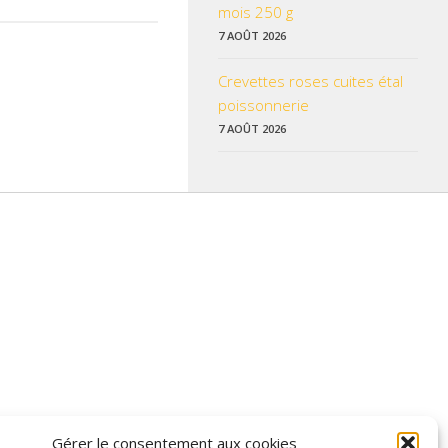
mois 250 g
7 AOÛT 2026
Crevettes roses cuites étal
poissonnerie
7 AOÛT 2026
 données pratiques, les liens utiles et les informations qui vous
Gérer le consentement aux cookies