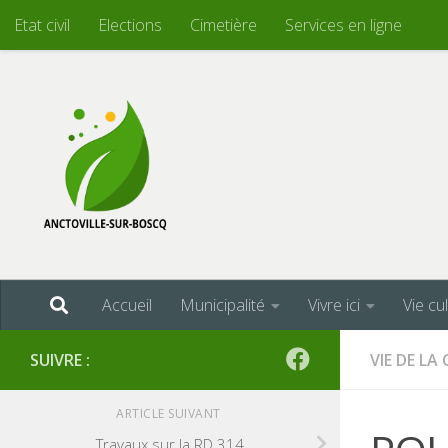
Etat civil
Elections
Cimetière
Services en ligne
Skip to content
Accueil
Municipalité
Vivre ici
Vie cu
SUIVRE :
VIE DE L
ARTICLE SUIVANT
Travaux sur la RD 314