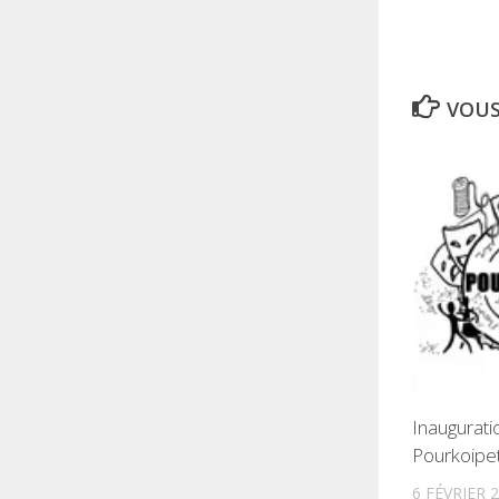
VOUS
Inaugurati
Pourkoipet
6 FÉVRIER 