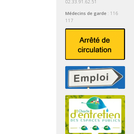
02.33.91.62.51
Médecins de garde
: 116
117