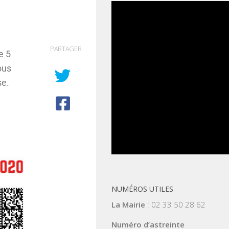
PARTAGER
e 5
ous
se.
NUMÉROS UTILES
La Mairie
: 02 33 50 28 62
Numéro d’astreinte