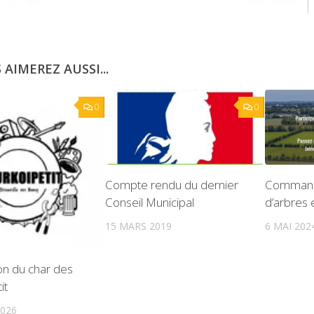
 AIMEREZ AUSSI...
0
0
Compte rendu du dernier
Command
Conseil Municipal
d’arbres 
15 MARS 2019
6 MAI 202
on du char des
it
2026