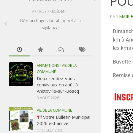
POU
ARTICLE PRÉCÉDENT
PAR
MAIRI
Démarchage abusif, appel à la
vigilance
Dimanch
km à Anc
les kms e
Buvette 
ANIMATIONS
/
VIE DE LA
COMMUNE
Remise d
Deux rendez-vous
conviviaux en août à
Anctoville-sur-Boscq
3 AOÛT 2026
VIE DE LA COMMUNE
Votre Bulletin Municipal
2026 est arrivé !
17 JUILLET 2026