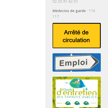
02.33.91.62.51
Médecins de garde
: 116
117