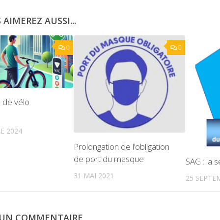
 AIMEREZ AUSSI...
0
0
n de vélo
E 2024
Prolongation de l’obligation
de port du masque
SAG : la 
31 MAI 2021
25 SEPTE
R UN COMMENTAIRE