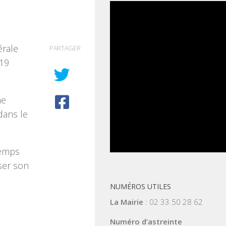
érale
PARTAGER
 19
ne
dans le
temps
ser son
NUMÉROS UTILES
La Mairie
: 02 33 50 28 62
Numéro d’astreinte