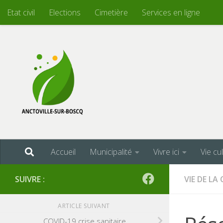
Etat civil
Elections
Cimetière
Services en ligne
Skip to content
Accueil
Municipalité
Vivre ici
Vie cu
SUIVRE :
VIE DE L
ARTICLE SUIVANT
COVID-19 crise sanitaire