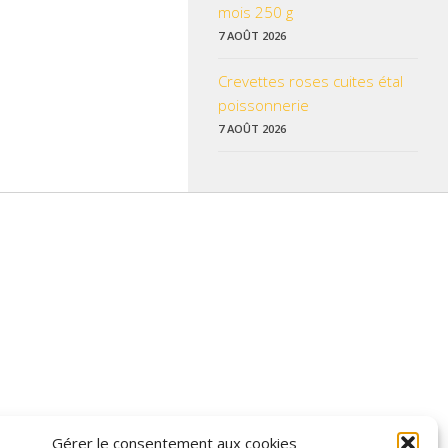
mois 250 g
7 AOÛT 2026
Crevettes roses cuites étal
poissonnerie
7 AOÛT 2026
 données pratiques, les liens utiles et les informations qui vous
Gérer le consentement aux cookies