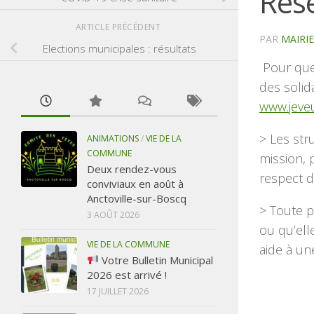
Rése
ARTICLE PRÉCÉDENT
PAR
MAIRI
Elections municipales : résultats
Pour que 
des solid
www.jeveu
> Les str
ANIMATIONS
/
VIE DE LA
COMMUNE
mission, 
Deux rendez-vous
respect d
conviviaux en août à
Anctoville-sur-Boscq
> Toute p
3 AOÛT 2026
ou qu’ell
VIE DE LA COMMUNE
aide à un
Votre Bulletin Municipal
2026 est arrivé !
17 JUILLET 2026