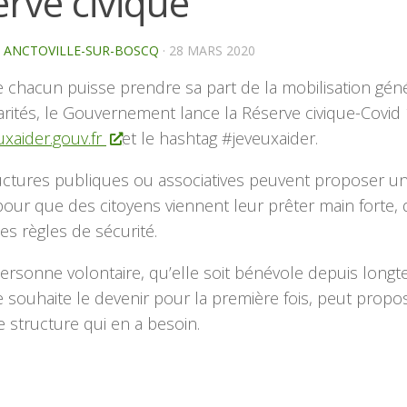
rve civique
E ANCTOVILLE-SUR-BOSCQ
·
28 MARS 2020
chacun puisse prendre sa part de la mobilisation gén
arités, le Gouvernement lance la Réserve civique-Covid
xaider.gouv.fr
et le hashtag #jeveuxaider.
uctures publiques ou associatives peuvent proposer u
pour que des citoyens viennent leur prêter main forte, 
es règles de sécurité.
ersonne volontaire, qu’elle soit bénévole depuis long
e souhaite le devenir pour la première fois, peut propo
e structure qui en a besoin.