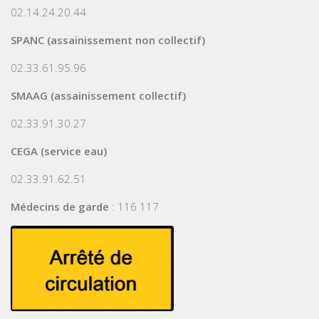
02.14.24.20.44
SPANC (assainissement non collectif)
02.33.61.95.96
SMAAG (assainissement collectif)
02.33.91.30.27
CEGA (service eau)
02.33.91.62.51
Médecins de garde
: 116 117