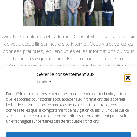
Avec l’ensemble des élus de mon Conseil Municipal, j’ai le plaisir
de vous accueillir sur notre site internet. Vous y trouverez les
données pratiques, les liens utiles et les informations qui vous
faciliteront la vie quotidienne. Bien entendu, les élus seront à
l’écoute de vos suggestions, si vous souhaitez enrichir nos
rubriques ou nos informations.
Gérer le consentement aux
cookies
Ce type de communication vient en complément du bulletin
annuel, nous le ferons vivre et il sera actualisé pour mieux vous
Pour offrir les meilleures expériences, nous utilisons des technologies telles
que les cookies pour stocker et/ou accéder aux informations des appareils.
informer.
Le fait de consentir à ces technologies nous permettra de traiter des
données telles que le comportement de navigation ou les ID uniques sur ce
Bonne visite à toutes et à tous.
site. Le fait de ne pas consentir ou de retirer son consentement peut avoir
un effet négatif sur certaines caractéristiques et fonctions.