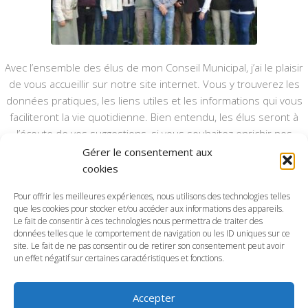
Avec l’ensemble des élus de mon Conseil Municipal, j’ai le plaisir
de vous accueillir sur notre site internet. Vous y trouverez les
données pratiques, les liens utiles et les informations qui vous
faciliteront la vie quotidienne. Bien entendu, les élus seront à
l’écoute de vos suggestions, si vous souhaitez enrichir nos
rubriques ou nos informations.
Gérer le consentement aux
cookies
Ce type de communication vient en complément du bulletin
annuel, nous le ferons vivre et il sera actualisé pour mieux vous
Pour offrir les meilleures expériences, nous utilisons des technologies telles
que les cookies pour stocker et/ou accéder aux informations des appareils.
informer.
Le fait de consentir à ces technologies nous permettra de traiter des
données telles que le comportement de navigation ou les ID uniques sur ce
Bonne visite à toutes et à tous.
site. Le fait de ne pas consentir ou de retirer son consentement peut avoir
un effet négatif sur certaines caractéristiques et fonctions.
Accepter