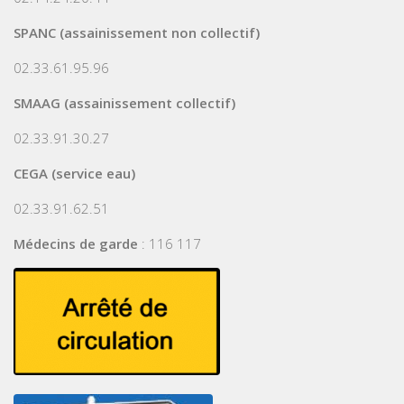
SPANC (assainissement non collectif)
02.33.61.95.96
SMAAG (assainissement collectif)
02.33.91.30.27
CEGA (service eau)
02.33.91.62.51
Médecins de garde
: 116 117