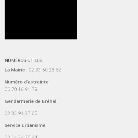
NUMÉROS UTILES
La Mairie
: 02 33 50 28 62
Numéro d’astreinte
06 70 16 91 78
Gendarmerie de Bréhal
02 33 91 37 65
Service urbanisme
02.14.24.20.44