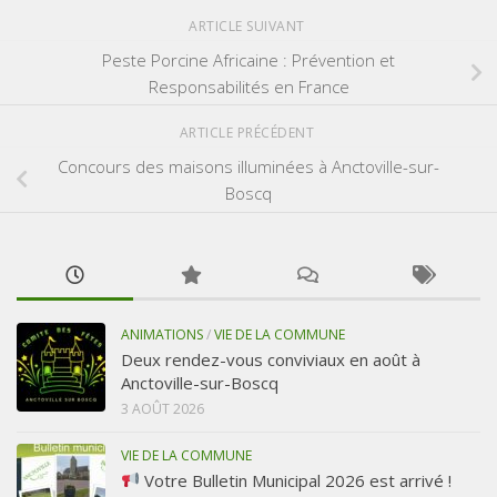
ARTICLE SUIVANT
Peste Porcine Africaine : Prévention et
Responsabilités en France
ARTICLE PRÉCÉDENT
Concours des maisons illuminées à Anctoville-sur-
Boscq
ANIMATIONS
/
VIE DE LA COMMUNE
Deux rendez-vous conviviaux en août à
Anctoville-sur-Boscq
3 AOÛT 2026
VIE DE LA COMMUNE
Votre Bulletin Municipal 2026 est arrivé !