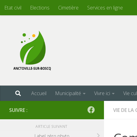
Etat civil
Elections
Cimetière
Services en ligne
Skip to content
Accueil
Municipalité
Vivre ici
Vie cu
SUIVRE :
VIE DE L
ARTICLE SUIVANT
Label zéro phyto