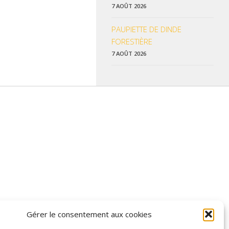
7 AOÛT 2026
PAUPIETTE DE DINDE
FORESTIÈRE
7 AOÛT 2026
 données pratiques, les liens utiles et les informations qui vous
Gérer le consentement aux cookies
z enrichir nos rubriques ou nos informations.