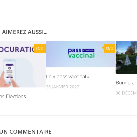
 AIMEREZ AUSSI...
0
0
Le « pass vaccinal »
Bonne a
26 JANVIER 2022
30 DÉCEM
ns Elections
R UN COMMENTAIRE