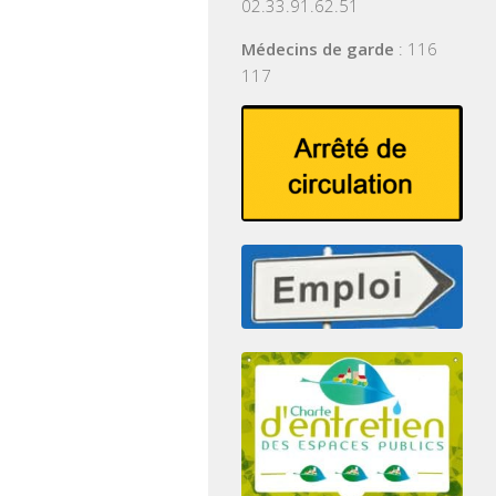
02.33.91.62.51
Médecins de garde
: 116
117