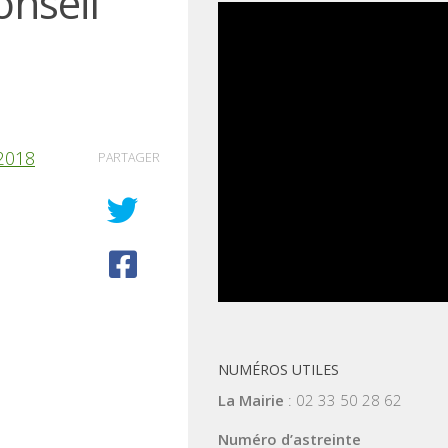
nseil
2018
PARTAGER
NUMÉROS UTILES
La Mairie
: 02 33 50 28 62
Numéro d’astreinte