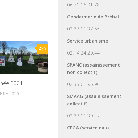
06 70 16 91 78
Gendarmerie de Bréhal
02 33 91 37 65
Service urbanisme
0
02.14.24.20.44
SPANC (assainissement
non collectif)
nnée 2021
02.33.61.95.96
BRE 2020
SMAAG (assainissement
collectif)
02.33.91.30.27
CEGA (service eau)