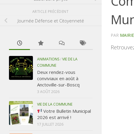
Com
ARTICLE PRÉCÉDENT
Mun
Journée Défense et Citoyenneté
PAR
MAIRI
Retrouve
ANIMATIONS
/
VIE DE LA
COMMUNE
Deux rendez-vous
conviviaux en août à
Anctoville-sur-Boscq
3 AOÛT 2026
VIE DE LA COMMUNE
Votre Bulletin Municipal
2026 est arrivé !
17 JUILLET 2026