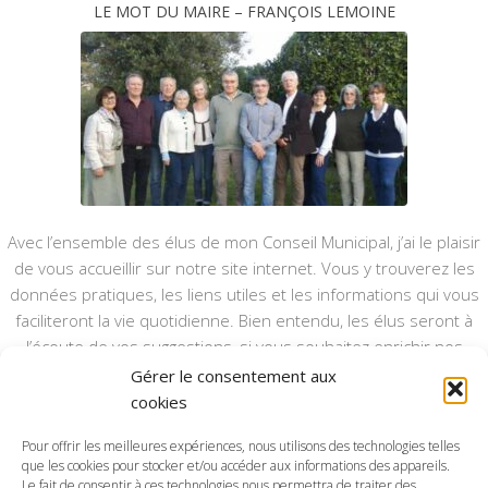
LE MOT DU MAIRE – FRANÇOIS LEMOINE
Avec l’ensemble des élus de mon Conseil Municipal, j’ai le plaisir
de vous accueillir sur notre site internet. Vous y trouverez les
données pratiques, les liens utiles et les informations qui vous
faciliteront la vie quotidienne. Bien entendu, les élus seront à
l’écoute de vos suggestions, si vous souhaitez enrichir nos
rubriques ou nos informations.
Gérer le consentement aux
cookies
Ce type de communication vient en complément du bulletin
annuel, nous le ferons vivre et il sera actualisé pour mieux vous
Pour offrir les meilleures expériences, nous utilisons des technologies telles
informer.
que les cookies pour stocker et/ou accéder aux informations des appareils.
Le fait de consentir à ces technologies nous permettra de traiter des