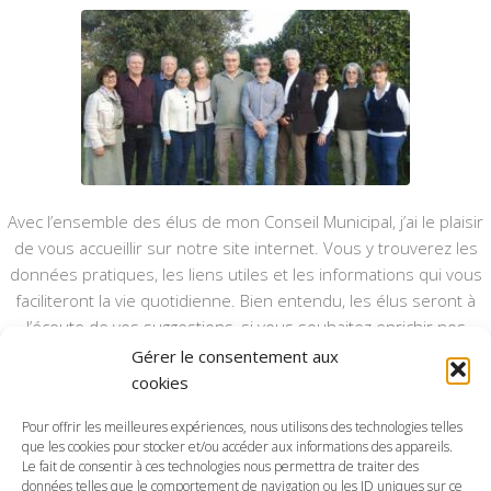
Avec l’ensemble des élus de mon Conseil Municipal, j’ai le plaisir
de vous accueillir sur notre site internet. Vous y trouverez les
données pratiques, les liens utiles et les informations qui vous
faciliteront la vie quotidienne. Bien entendu, les élus seront à
l’écoute de vos suggestions, si vous souhaitez enrichir nos
rubriques ou nos informations.
Gérer le consentement aux
cookies
Ce type de communication vient en complément du bulletin
annuel, nous le ferons vivre et il sera actualisé pour mieux vous
Pour offrir les meilleures expériences, nous utilisons des technologies telles
informer.
que les cookies pour stocker et/ou accéder aux informations des appareils.
Le fait de consentir à ces technologies nous permettra de traiter des
données telles que le comportement de navigation ou les ID uniques sur ce
Bonne visite à toutes et à tous.