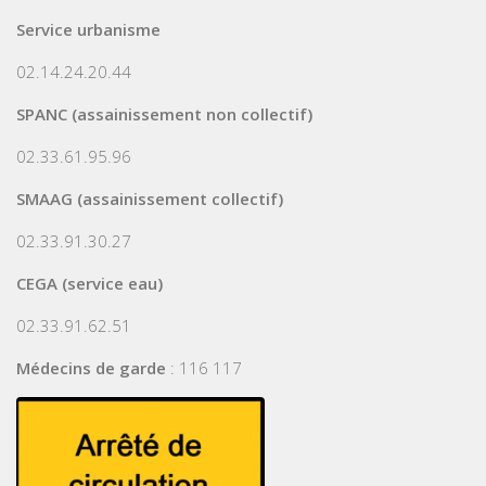
Service urbanisme
02.14.24.20.44
SPANC (assainissement non collectif)
02.33.61.95.96
SMAAG (assainissement collectif)
02.33.91.30.27
CEGA (service eau)
02.33.91.62.51
Médecins de garde
: 116 117