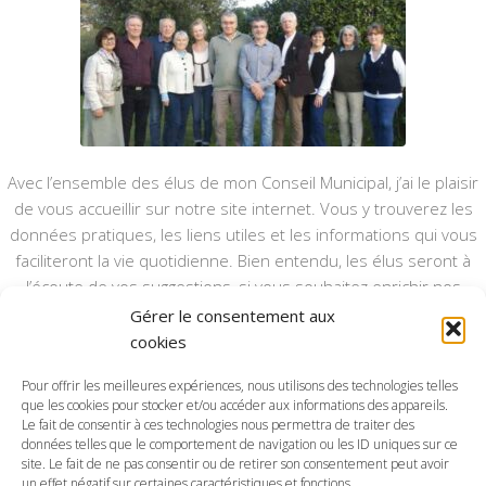
Avec l’ensemble des élus de mon Conseil Municipal, j’ai le plaisir
de vous accueillir sur notre site internet. Vous y trouverez les
données pratiques, les liens utiles et les informations qui vous
faciliteront la vie quotidienne. Bien entendu, les élus seront à
l’écoute de vos suggestions, si vous souhaitez enrichir nos
rubriques ou nos informations.
Gérer le consentement aux
cookies
Ce type de communication vient en complément du bulletin
annuel, nous le ferons vivre et il sera actualisé pour mieux vous
Pour offrir les meilleures expériences, nous utilisons des technologies telles
informer.
que les cookies pour stocker et/ou accéder aux informations des appareils.
Le fait de consentir à ces technologies nous permettra de traiter des
données telles que le comportement de navigation ou les ID uniques sur ce
Bonne visite à toutes et à tous.
site. Le fait de ne pas consentir ou de retirer son consentement peut avoir
un effet négatif sur certaines caractéristiques et fonctions.