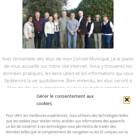
Avec l’ensemble des élus de mon Conseil Municipal, j’ai le plaisir
de vous accueillir sur notre site internet. Vous y trouverez les
données pratiques, les liens utiles et les informations qui vous
faciliteront la vie quotidienne. Bien entendu, les élus seront à
l’écoute de vos suggestions, si vous souhaitez enrichir nos
rubriques ou nos informations.
Gérer le consentement aux
cookies
Ce type de communication vient en complément du bulletin
annuel, nous le ferons vivre et il sera actualisé pour mieux vous
Pour offrir les meilleures expériences, nous utilisons des technologies telles
informer.
que les cookies pour stocker et/ou accéder aux informations des appareils.
Le fait de consentir à ces technologies nous permettra de traiter des
données telles que le comportement de navigation ou les ID uniques sur ce
Bonne visite à toutes et à tous.