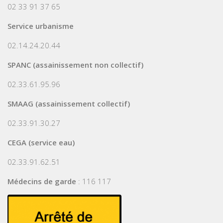
02 33 91 37 65
Service urbanisme
02.14.24.20.44
SPANC (assainissement non collectif)
02.33.61.95.96
SMAAG (assainissement collectif)
02.33.91.30.27
CEGA (service eau)
02.33.91.62.51
Médecins de garde
: 116 117