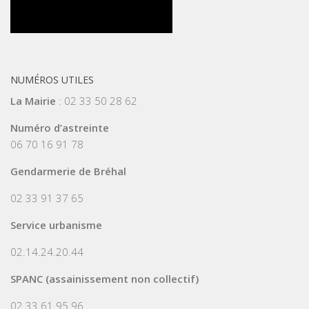
NUMÉROS UTILES
La Mairie
: 02 33 50 28 62
Numéro d’astreinte
06 70 16 91 78
Gendarmerie de Bréhal
02 33 91 37 65
Service urbanisme
02.14.24.20.44
SPANC (assainissement non collectif)
02.33.61.95.96