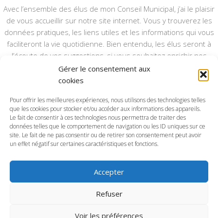
Avec l’ensemble des élus de mon Conseil Municipal, j’ai le plaisir
de vous accueillir sur notre site internet. Vous y trouverez les
données pratiques, les liens utiles et les informations qui vous
faciliteront la vie quotidienne. Bien entendu, les élus seront à
l’écoute de vos suggestions, si vous souhaitez enrichir nos
rubriques ou nos informations.
Gérer le consentement aux
cookies
Ce type de communication vient en complément du bulletin
annuel, nous le ferons vivre et il sera actualisé pour mieux vous
Pour offrir les meilleures expériences, nous utilisons des technologies telles
que les cookies pour stocker et/ou accéder aux informations des appareils.
informer.
Le fait de consentir à ces technologies nous permettra de traiter des
données telles que le comportement de navigation ou les ID uniques sur ce
Bonne visite à toutes et à tous.
site. Le fait de ne pas consentir ou de retirer son consentement peut avoir
un effet négatif sur certaines caractéristiques et fonctions.
Accepter
Commune d'Anctoville-sur-Boscq © 2026. Tous droits
Refuser
réservés.
Voir les préférences