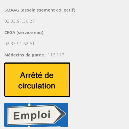
SMAAG (assainissement collectif)
02.33.91.30.27
CEGA (service eau)
02.33.91.62.51
Médecins de garde
: 116 117