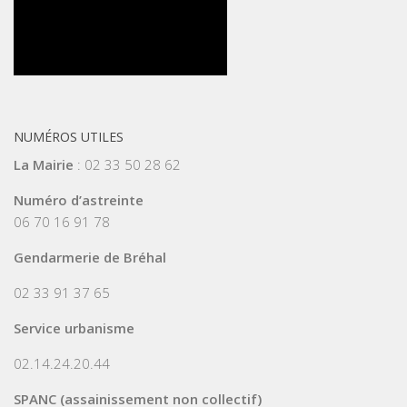
NUMÉROS UTILES
La Mairie
: 02 33 50 28 62
Numéro d’astreinte
06 70 16 91 78
Gendarmerie de Bréhal
02 33 91 37 65
Service urbanisme
02.14.24.20.44
SPANC (assainissement non collectif)