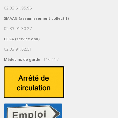
02.33.61.95.96
SMAAG (assainissement collectif)
02.33.91.30.27
CEGA (service eau)
02.33.91.62.51
Médecins de garde
: 116 117