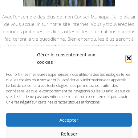
Avec l’ensemble des élus de mon Conseil Municipal, j’ai le plaisir
de vous accueillir sur notre site internet. Vous y trouverez les
données pratiques, les liens utiles et les informations qui vous
faciliteront la vie quotidienne. Bien entendu, les élus seront à
l’écoute de vos suggestions, si vous souhaitez enrichir nos
rubriques ou nos informations.
Gérer le consentement aux
cookies
Ce type de communication vient en complément du bulletin
annuel, nous le ferons vivre et il sera actualisé pour mieux vous
Pour offrir les meilleures expériences, nous utilisons des technologies telles
informer.
que les cookies pour stocker et/ou accéder aux informations des appareils.
Le fait de consentir à ces technologies nous permettra de traiter des
données telles que le comportement de navigation ou les ID uniques sur ce
Bonne visite à toutes et à tous.
site. Le fait de ne pas consentir ou de retirer son consentement peut avoir
un effet négatif sur certaines caractéristiques et fonctions.
Accepter
Commune d'Anctoville-sur-Boscq © 2026. Tous droits
Refuser