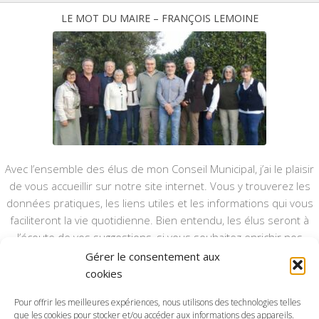
LE MOT DU MAIRE – FRANÇOIS LEMOINE
Avec l’ensemble des élus de mon Conseil Municipal, j’ai le plaisir
de vous accueillir sur notre site internet. Vous y trouverez les
données pratiques, les liens utiles et les informations qui vous
faciliteront la vie quotidienne. Bien entendu, les élus seront à
l’écoute de vos suggestions, si vous souhaitez enrichir nos
rubriques ou nos informations.
Gérer le consentement aux
cookies
Ce type de communication vient en complément du bulletin
annuel, nous le ferons vivre et il sera actualisé pour mieux vous
Pour offrir les meilleures expériences, nous utilisons des technologies telles
que les cookies pour stocker et/ou accéder aux informations des appareils.
informer.