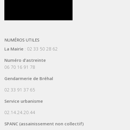
NUMÉROS UTILES
La Mairie
: 02 33 50 28 62
Numéro d’astreinte
06 70 16 91 78
Gendarmerie de Bréhal
02 33 91 37 65
Service urbanisme
02.14.24.20.44
SPANC (assainissement non collectif)