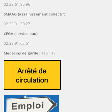
02.33.61.95.96
SMAAG (assainissement collectif)
02.33.91.30.27
CEGA (service eau)
02.33.91.62.51
Médecins de garde
: 116 117