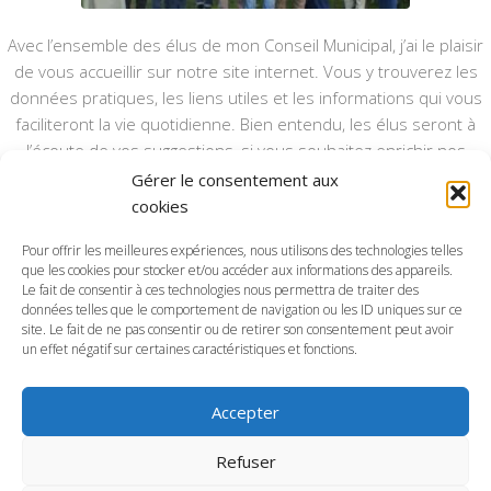
Avec l’ensemble des élus de mon Conseil Municipal, j’ai le plaisir
de vous accueillir sur notre site internet. Vous y trouverez les
données pratiques, les liens utiles et les informations qui vous
faciliteront la vie quotidienne. Bien entendu, les élus seront à
l’écoute de vos suggestions, si vous souhaitez enrichir nos
rubriques ou nos informations.
Gérer le consentement aux
cookies
Ce type de communication vient en complément du bulletin
annuel, nous le ferons vivre et il sera actualisé pour mieux vous
Pour offrir les meilleures expériences, nous utilisons des technologies telles
informer.
que les cookies pour stocker et/ou accéder aux informations des appareils.
Le fait de consentir à ces technologies nous permettra de traiter des
données telles que le comportement de navigation ou les ID uniques sur ce
Bonne visite à toutes et à tous.
site. Le fait de ne pas consentir ou de retirer son consentement peut avoir
un effet négatif sur certaines caractéristiques et fonctions.
Accepter
Commune d'Anctoville-sur-Boscq © 2026. Tous droits
Refuser
réservés.