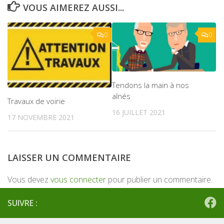
VOUS AIMEREZ AUSSI...
0
0
Tendons la main à nos
aînés
Travaux de voirie
16 JUILLET 2021
17 NOVEMBRE 2021
LAISSER UN COMMENTAIRE
Vous devez
vous connecter
pour publier un commentaire.
SUIVRE :