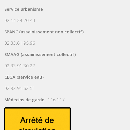
Service urbanisme
02.14.24.20.44
SPANC (assainissement non collectif)
02.33.61.95.96
SMAAG (assainissement collectif)
02.33.91.30.27
CEGA (service eau)
02.33.91.62.51
Médecins de garde
: 116 117