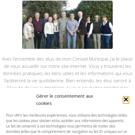
Avec l’ensemble des élus de mon Conseil Municipal, j’ai le plaisir
de vous accueillir sur notre site internet. Vous y trouverez les
données pratiques, les liens utiles et les informations qui vous
faciliteront la vie quotidienne. Bien entendu, les élus seront à
l’écoute de vos suggestions, si vous souhaitez enrichir nos
rubriques ou nos informations.
Gérer le consentement aux
cookies
Ce type de communication vient en complément du bulletin
annuel, nous le ferons vivre et il sera actualisé pour mieux vous
Pour offrir les meilleures expériences, nous utilisons des technologies telles
que les cookies pour stocker et/ou accéder aux informations des appareils.
informer.
Le fait de consentir à ces technologies nous permettra de traiter des
données telles que le comportement de navigation ou les ID uniques sur ce
Bonne visite à toutes et à tous.