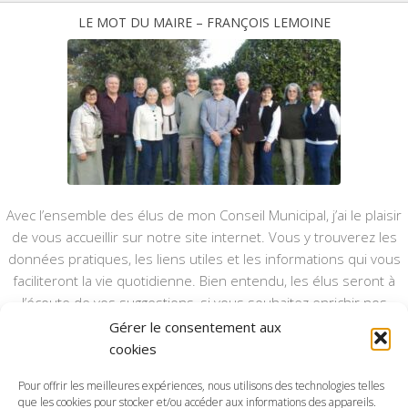
LE MOT DU MAIRE – FRANÇOIS LEMOINE
Avec l’ensemble des élus de mon Conseil Municipal, j’ai le plaisir
de vous accueillir sur notre site internet. Vous y trouverez les
données pratiques, les liens utiles et les informations qui vous
faciliteront la vie quotidienne. Bien entendu, les élus seront à
l’écoute de vos suggestions, si vous souhaitez enrichir nos
rubriques ou nos informations.
Gérer le consentement aux
cookies
Ce type de communication vient en complément du bulletin
annuel, nous le ferons vivre et il sera actualisé pour mieux vous
Pour offrir les meilleures expériences, nous utilisons des technologies telles
informer.
que les cookies pour stocker et/ou accéder aux informations des appareils.