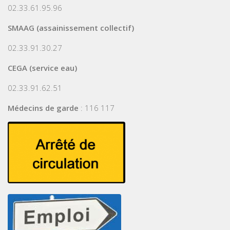
02.33.61.95.96
SMAAG (assainissement collectif)
02.33.91.30.27
CEGA (service eau)
02.33.91.62.51
Médecins de garde
: 116 117