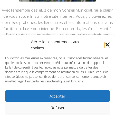
Avec l’ensemble des élus de mon Conseil Municipal, j’ai le plaisir
de vous accueillir sur notre site internet. Vous y trouverez les
données pratiques, les liens utiles et les informations qui vous
faciliteront la vie quotidienne. Bien entendu, les élus seront à
l’écoute de vos suggestions, si vous souhaitez enrichir nos
rubriques ou nos informations.
Gérer le consentement aux
cookies
Ce type de communication vient en complément du bulletin
annuel, nous le ferons vivre et il sera actualisé pour mieux vous
Pour offrir les meilleures expériences, nous utilisons des technologies telles
informer.
que les cookies pour stocker et/ou accéder aux informations des appareils.
Le fait de consentir à ces technologies nous permettra de traiter des
données telles que le comportement de navigation ou les ID uniques sur ce
Bonne visite à toutes et à tous.
site. Le fait de ne pas consentir ou de retirer son consentement peut avoir
un effet négatif sur certaines caractéristiques et fonctions.
Accepter
Commune d'Anctoville-sur-Boscq © 2026. Tous droits
Refuser
réservés.