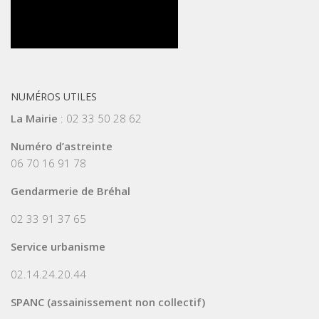
NUMÉROS UTILES
La Mairie
: 02 33 50 28 62
Numéro d’astreinte
06 70 16 91 78
Gendarmerie de Bréhal
02 33 91 37 65
Service urbanisme
02.14.24.20.44
SPANC (assainissement non collectif)