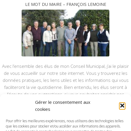
LE MOT DU MAIRE – FRANÇOIS LEMOINE
Avec l’ensemble des élus de mon Conseil Municipal, j’ai le plaisir
de vous accueillir sur notre site internet. Vous y trouverez les
données pratiques, les liens utiles et les informations qui vous
faciliteront la vie quotidienne. Bien entendu, les élus seront à
l’écoute de vos suggestions, si vous souhaitez enrichir nos
rubriques ou nos informations.
Gérer le consentement aux
cookies
Ce type de communication vient en complément du bulletin
annuel, nous le ferons vivre et il sera actualisé pour mieux vous
Pour offrir les meilleures expériences, nous utilisons des technologies telles
que les cookies pour stocker et/ou accéder aux informations des appareils.
informer.