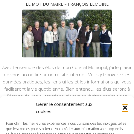
LE MOT DU MAIRE – FRANÇOIS LEMOINE
Avec l’ensemble des élus de mon Conseil Municipal, j’ai le plaisir
de vous accueillir sur notre site internet. Vous y trouverez les
données pratiques, les liens utiles et les informations qui vous
faciliteront la vie quotidienne. Bien entendu, les élus seront à
l’écoute de vos suggestions, si vous souhaitez enrichir nos
rubriques ou nos informations.
Gérer le consentement aux
cookies
Ce type de communication vient en complément du bulletin
annuel, nous le ferons vivre et il sera actualisé pour mieux vous
Pour offrir les meilleures expériences, nous utilisons des technologies telles
informer.
que les cookies pour stocker et/ou accéder aux informations des appareils.