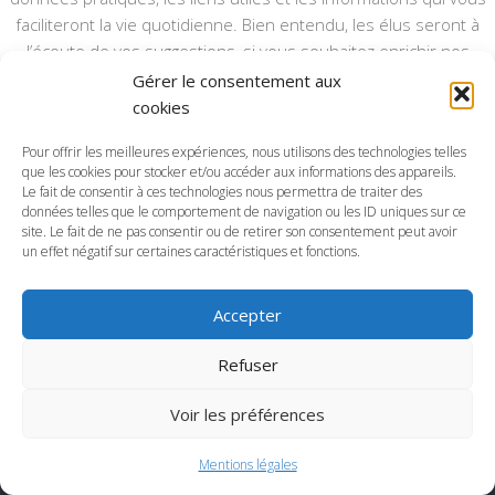
faciliteront la vie quotidienne. Bien entendu, les élus seront à
l’écoute de vos suggestions, si vous souhaitez enrichir nos
rubriques ou nos informations.
Gérer le consentement aux
cookies
Ce type de communication vient en complément du bulletin
annuel, nous le ferons vivre et il sera actualisé pour mieux vous
Pour offrir les meilleures expériences, nous utilisons des technologies telles
informer.
que les cookies pour stocker et/ou accéder aux informations des appareils.
Le fait de consentir à ces technologies nous permettra de traiter des
données telles que le comportement de navigation ou les ID uniques sur ce
Bonne visite à toutes et à tous.
site. Le fait de ne pas consentir ou de retirer son consentement peut avoir
un effet négatif sur certaines caractéristiques et fonctions.
Accepter
Commune d'Anctoville-sur-Boscq © 2026. Tous droits
Refuser
réservés.
Voir les préférences
Mentions légales