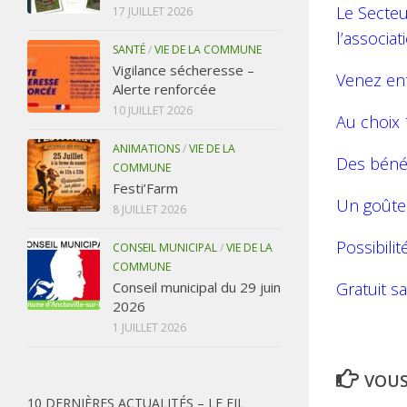
Le Secteu
17 JUILLET 2026
l’associa
SANTÉ
/
VIE DE LA COMMUNE
Vigilance sécheresse –
Venez ent
Alerte renforcée
10 JUILLET 2026
Au choix 1
ANIMATIONS
/
VIE DE LA
Des bénév
COMMUNE
Festi’Farm
Un goûter
8 JUILLET 2026
Possibilit
CONSEIL MUNICIPAL
/
VIE DE LA
COMMUNE
Gratuit sa
Conseil municipal du 29 juin
2026
1 JUILLET 2026
VOUS
10 DERNIÈRES ACTUALITÉS – LE FIL