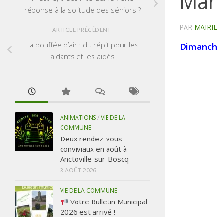
Mar
réponse à la solitude des séniors ?
PAR
MAIRI
ARTICLE PRÉCÉDENT
La bouffée d’air : du répit pour les
Dimanche
aidants et les aidés
ANIMATIONS
/
VIE DE LA
COMMUNE
Deux rendez-vous
conviviaux en août à
Anctoville-sur-Boscq
3 AOÛT 2026
VIE DE LA COMMUNE
Votre Bulletin Municipal
2026 est arrivé !