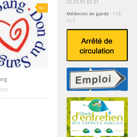
02.33.91.62.51
0
Médecins de garde
: 116
117
ang
2022