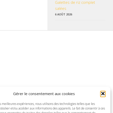
Galettes de riz complet
salées
6 AOÛT 2026
 données pratiques, les liens utiles et les informations qui vous
Gérer le consentement aux cookies
z enrichir nos rubriques ou nos informations.
es meilleures expériences, nous utilisons des technologies telles que les
ctualisé pour mieux vous informer.
stocker et/ou accéder aux informations des appareils. Le fait de consentir à ces
 nous permettra de traiter des données telles que le comportement de