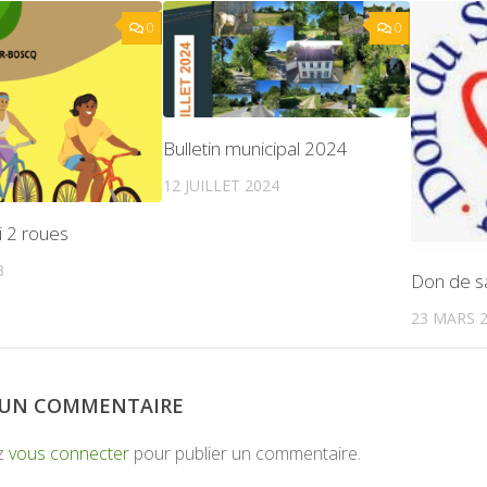
0
0
Bulletin municipal 2024
12 JUILLET 2024
i 2 roues
3
Don de s
23 MARS 
R UN COMMENTAIRE
z
vous connecter
pour publier un commentaire.