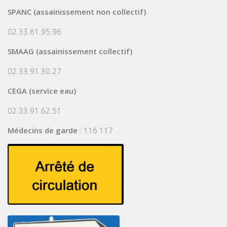
SPANC (assainissement non collectif)
02.33.61.95.96
SMAAG (assainissement collectif)
02.33.91.30.27
CEGA (service eau)
02.33.91.62.51
Médecins de garde
: 116 117