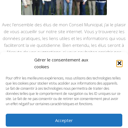
Avec l’ensemble des élus de mon Conseil Municipal, j’ai le plaisir
de vous accueillir sur notre site internet. Vous y trouverez les
données pratiques, les liens utiles et les informations qui vous
faciliteront la vie quotidienne. Bien entendu, les élus seront à
l’écoute de vos suggestions, si vous souhaitez enrichir nos
rubriques ou nos informations.
Gérer le consentement aux
cookies
Ce type de communication vient en complément du bulletin
annuel, nous le ferons vivre et il sera actualisé pour mieux vous
Pour offrir les meilleures expériences, nous utilisons des technologies telles
que les cookies pour stocker et/ou accéder aux informations des appareils.
informer.
Le fait de consentir à ces technologies nous permettra de traiter des
données telles que le comportement de navigation ou les ID uniques sur ce
Bonne visite à toutes et à tous.
site. Le fait de ne pas consentir ou de retirer son consentement peut avoir
un effet négatif sur certaines caractéristiques et fonctions.
Accepter