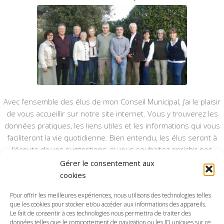
Avec l’ensemble des élus de mon Conseil Municipal, j’ai le plaisir
de vous accueillir sur notre site internet. Vous y trouverez les
données pratiques, les liens utiles et les informations qui vous
faciliteront la vie quotidienne. Bien entendu, les élus seront à
l’écoute de vos suggestions, si vous souhaitez enrichir nos
rubriques ou nos informations.
Gérer le consentement aux
cookies
Ce type de communication vient en complément du bulletin
annuel, nous le ferons vivre et il sera actualisé pour mieux vous
Pour offrir les meilleures expériences, nous utilisons des technologies telles
que les cookies pour stocker et/ou accéder aux informations des appareils.
informer.
Le fait de consentir à ces technologies nous permettra de traiter des
données telles que le comportement de navigation ou les ID uniques sur ce