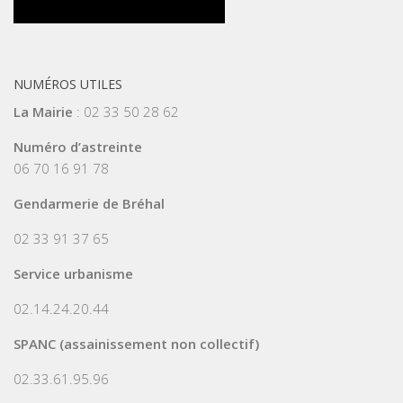
NUMÉROS UTILES
La Mairie
: 02 33 50 28 62
Numéro d’astreinte
06 70 16 91 78
Gendarmerie de Bréhal
02 33 91 37 65
Service urbanisme
02.14.24.20.44
SPANC (assainissement non collectif)
02.33.61.95.96