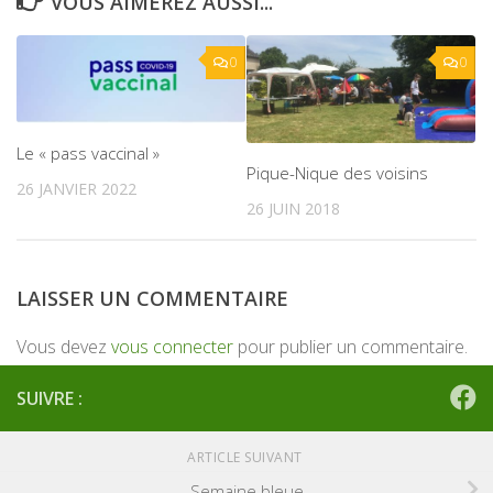
VOUS AIMEREZ AUSSI...
0
0
Le « pass vaccinal »
Pique-Nique des voisins
26 JANVIER 2022
26 JUIN 2018
LAISSER UN COMMENTAIRE
Vous devez
vous connecter
pour publier un commentaire.
SUIVRE :
ARTICLE SUIVANT
Semaine bleue