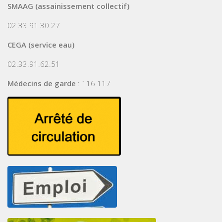
SMAAG (assainissement collectif)
02.33.91.30.27
CEGA (service eau)
02.33.91.62.51
Médecins de garde
: 116 117