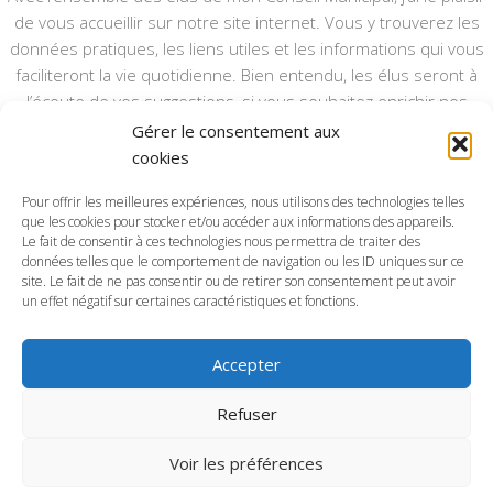
de vous accueillir sur notre site internet. Vous y trouverez les
données pratiques, les liens utiles et les informations qui vous
faciliteront la vie quotidienne. Bien entendu, les élus seront à
l’écoute de vos suggestions, si vous souhaitez enrichir nos
rubriques ou nos informations.
Gérer le consentement aux
cookies
Ce type de communication vient en complément du bulletin
annuel, nous le ferons vivre et il sera actualisé pour mieux vous
Pour offrir les meilleures expériences, nous utilisons des technologies telles
que les cookies pour stocker et/ou accéder aux informations des appareils.
informer.
Le fait de consentir à ces technologies nous permettra de traiter des
données telles que le comportement de navigation ou les ID uniques sur ce
Bonne visite à toutes et à tous.
site. Le fait de ne pas consentir ou de retirer son consentement peut avoir
un effet négatif sur certaines caractéristiques et fonctions.
Accepter
Commune d'Anctoville-sur-Boscq © 2026. Tous droits
Refuser
réservés.
Voir les préférences