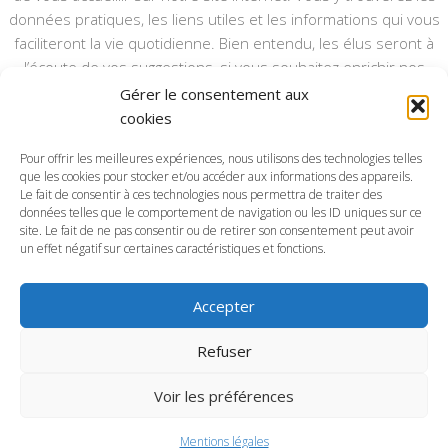
données pratiques, les liens utiles et les informations qui vous
faciliteront la vie quotidienne. Bien entendu, les élus seront à
l’écoute de vos suggestions, si vous souhaitez enrichir nos
rubriques ou nos informations.
Gérer le consentement aux
cookies
Ce type de communication vient en complément du bulletin
annuel, nous le ferons vivre et il sera actualisé pour mieux vous
Pour offrir les meilleures expériences, nous utilisons des technologies telles
que les cookies pour stocker et/ou accéder aux informations des appareils.
informer.
Le fait de consentir à ces technologies nous permettra de traiter des
données telles que le comportement de navigation ou les ID uniques sur ce
Bonne visite à toutes et à tous.
site. Le fait de ne pas consentir ou de retirer son consentement peut avoir
un effet négatif sur certaines caractéristiques et fonctions.
Accepter
Commune d'Anctoville-sur-Boscq © 2026. Tous droits
Refuser
réservés.
Voir les préférences
Mentions légales