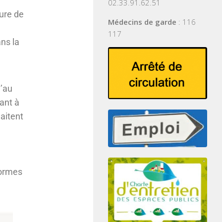
,
02.33.91.62.51
ure de
Médecins de garde
: 116
117
ans la
’au
sant à
aitent
formes