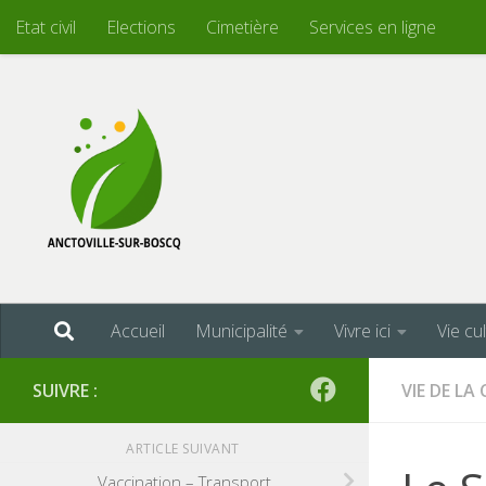
Etat civil
Elections
Cimetière
Services en ligne
Skip to content
Accueil
Municipalité
Vivre ici
Vie cu
SUIVRE :
VIE DE L
ARTICLE SUIVANT
Vaccination – Transport