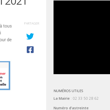
l 2021
PARTAGER
à tous
i
tour de
NUMÉROS UTILES
La Mairie
: 02 33 50 28 62
Numéro d’astreinte