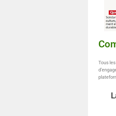
Com
Tous les
d’engage
platefor
L