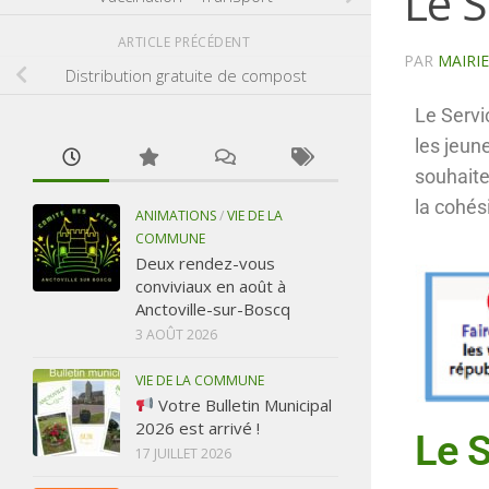
Le S
ARTICLE PRÉCÉDENT
PAR
MAIRI
Distribution gratuite de compost
Le Servi
les jeune
souhaite
la cohés
ANIMATIONS
/
VIE DE LA
COMMUNE
Deux rendez-vous
conviviaux en août à
Anctoville-sur-Boscq
3 AOÛT 2026
VIE DE LA COMMUNE
Votre Bulletin Municipal
2026 est arrivé !
Le S
17 JUILLET 2026