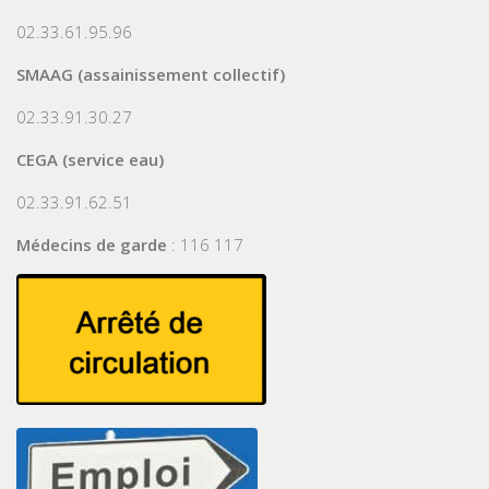
02.33.61.95.96
SMAAG (assainissement collectif)
02.33.91.30.27
CEGA (service eau)
02.33.91.62.51
Médecins de garde
: 116 117