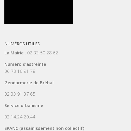
NUMÉROS UTILES
La Mairie
: 02 33 50 28 62
Numéro d’astreinte
06 70 16 91 78
Gendarmerie de Bréhal
02 33 91 37 65
Service urbanisme
02.14.24.20.44
SPANC (assainissement non collectif)