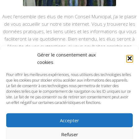
Avec l’ensemble des élus de mon Conseil Municipal, j’ai le plaisir
de vous accueillir sur notre site internet. Vous y trouverez les
données pratiques, les liens utiles et les informations qui vous
faciliteront la vie quotidienne. Bien entendu, les élus seront à
l’écoute de vos suggestions, si vous souhaitez enrichir nos
rubriques ou nos informations.
Gérer le consentement aux
cookies
Ce type de communication vient en complément du bulletin
annuel, nous le ferons vivre et il sera actualisé pour mieux vous
Pour offrir les meilleures expériences, nous utilisons des technologies telles
que les cookies pour stocker et/ou accéder aux informations des appareils.
informer.
Le fait de consentir à ces technologies nous permettra de traiter des
données telles que le comportement de navigation ou les ID uniques sur ce
Bonne visite à toutes et à tous.
site. Le fait de ne pas consentir ou de retirer son consentement peut avoir
un effet négatif sur certaines caractéristiques et fonctions.
Accepter
Commune d'Anctoville-sur-Boscq © 2026. Tous droits
Refuser