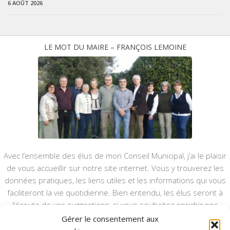
6 AOÛT 2026
LE MOT DU MAIRE – FRANÇOIS LEMOINE
Avec l’ensemble des élus de mon Conseil Municipal, j’ai le plaisir
de vous accueillir sur notre site internet. Vous y trouverez les
données pratiques, les liens utiles et les informations qui vous
faciliteront la vie quotidienne. Bien entendu, les élus seront à
l’écoute de vos suggestions, si vous souhaitez enrichir nos
rubriques ou nos informations.
Gérer le consentement aux