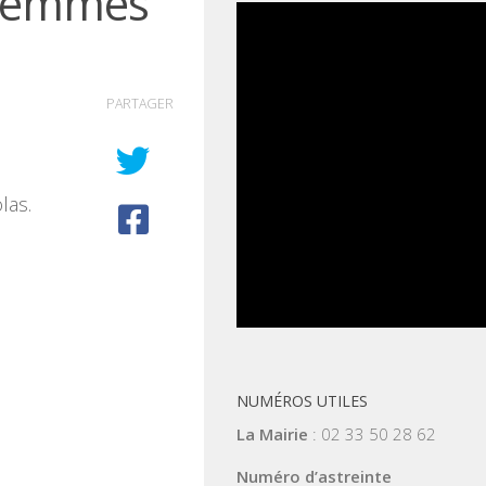
 femmes
PARTAGER
las.
NUMÉROS UTILES
La Mairie
: 02 33 50 28 62
Numéro d’astreinte