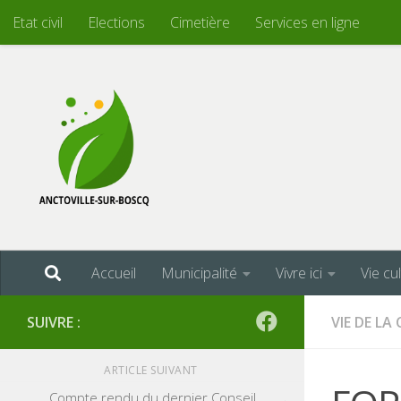
Etat civil
Elections
Cimetière
Services en ligne
Skip to content
Accueil
Municipalité
Vivre ici
Vie cu
SUIVRE :
VIE DE L
ARTICLE SUIVANT
Compte rendu du dernier Conseil