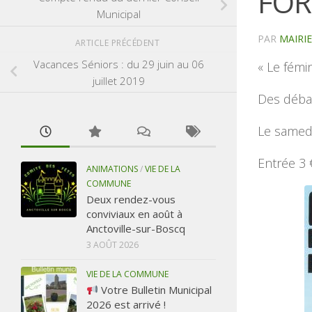
FOR
Municipal
PAR
MAIRI
ARTICLE PRÉCÉDENT
Vacances Séniors : du 29 juin au 06
« Le fémi
juillet 2019
Des débat
Le samedi
Entrée 3 
ANIMATIONS
/
VIE DE LA
COMMUNE
Deux rendez-vous
conviviaux en août à
Anctoville-sur-Boscq
3 AOÛT 2026
VIE DE LA COMMUNE
Votre Bulletin Municipal
2026 est arrivé !