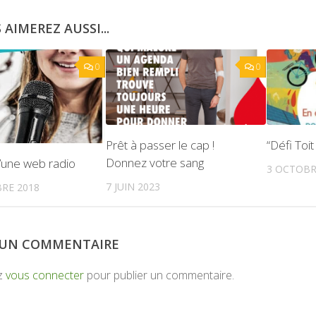
 AIMEREZ AUSSI...
0
0
Prêt à passer le cap !
“Défi Toit 
Donnez votre sang
’une web radio
3 OCTOBR
7 JUIN 2023
RE 2018
R UN COMMENTAIRE
z
vous connecter
pour publier un commentaire.