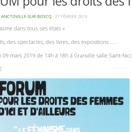
UM pour les droits des
E ANCTOVILLE-SUR-BOSCQ
·
27 FÉVRIER 2019
nisme dans tous ses états »
s, des spectacles, des livres, des expositions……
 09 mars 2019 de 14h à 18h à Granville salle Saint-Nico
€