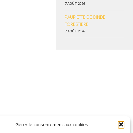
7 AOÛT 2026
PAUPIETTE DE DINDE
FORESTIÈRE
7 AOÛT 2026
 données pratiques, les liens utiles et les informations qui vous
Gérer le consentement aux cookies
z enrichir nos rubriques ou nos informations.