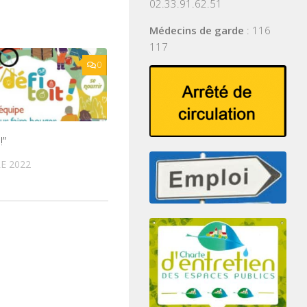
02.33.91.62.51
Médecins de garde
: 116
117
0
!”
E 2022