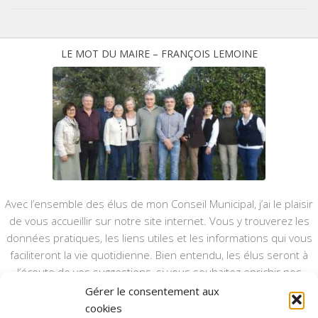
LE MOT DU MAIRE – FRANÇOIS LEMOINE
Avec l’ensemble des élus de mon Conseil Municipal, j’ai le plaisir
de vous accueillir sur notre site internet. Vous y trouverez les
données pratiques, les liens utiles et les informations qui vous
faciliteront la vie quotidienne. Bien entendu, les élus seront à
l’écoute de vos suggestions, si vous souhaitez enrichir nos
rubriques ou nos informations.
Gérer le consentement aux
cookies
Ce type de communication vient en complément du bulletin